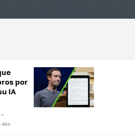
que
bros por
su IA
 »
N AÑO