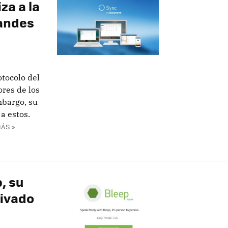
za a la
randes
otocolo del
res de los
mbargo, su
 a estos.
ÁS »
, su
rivado