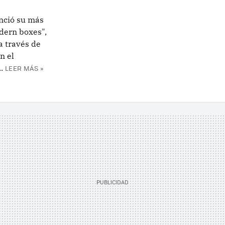
nció su más
dern boxes",
a través de
n el
.
LEER MÁS »