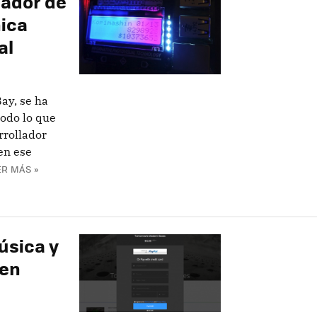
dador de
nica
al
ay, se ha
todo lo que
rrollador
en ese
ER MÁS »
úsica y
 en