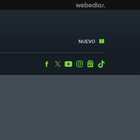
NUEVO
Facebook
Twitter
Youtube
Instagram
googlenews
Tiktok