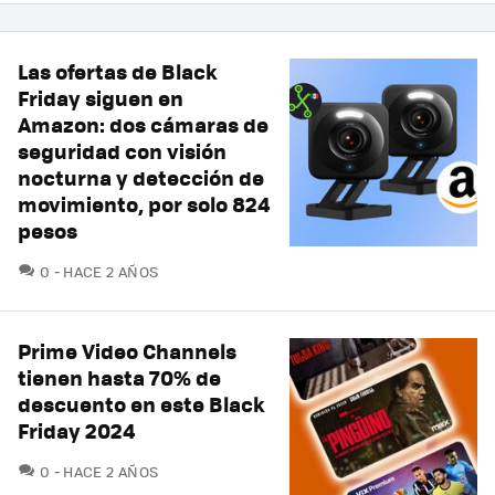
Las ofertas de Black
Friday siguen en
Amazon: dos cámaras de
seguridad con visión
nocturna y detección de
movimiento, por solo 824
pesos
COMENTARIOS
0
HACE 2 AÑOS
Prime Video Channels
tienen hasta 70% de
descuento en este Black
Friday 2024
COMENTARIOS
0
HACE 2 AÑOS