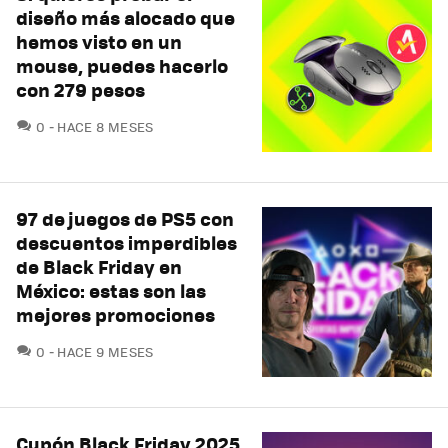
diseño más alocado que
hemos visto en un
mouse, puedes hacerlo
con 279 pesos
COMENTARIOS
0
HACE 8 MESES
97 de juegos de PS5 con
descuentos imperdibles
de Black Friday en
México: estas son las
mejores promociones
COMENTARIOS
0
HACE 9 MESES
Cupón Black Friday 2025