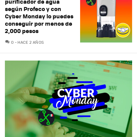
purificador de agua
según Profeco y con
Cyber Monday lo puedes
conseguir por menos de
2,000 pesos
COMENTARIOS
0
HACE 2 AÑOS