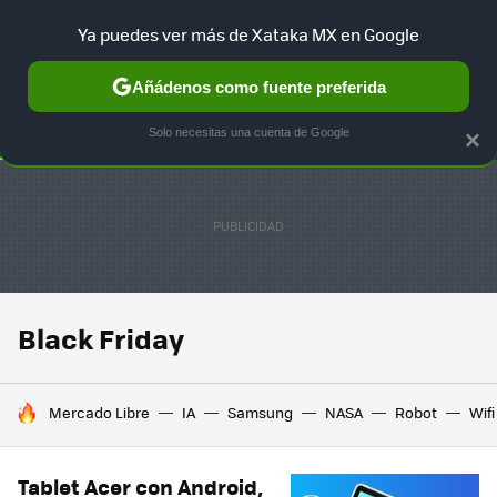
Ya puedes ver más de Xataka MX en Google
SELECCIÓN
GAMING
HOME
AUTO
TERRITORIO SAM
Añádenos como fuente preferida
Solo necesitas una cuenta de Google
×
Black Friday
HOY SE HABLA DE
Mercado Libre
IA
Samsung
NASA
Robot
Wifi
Tablet Acer con Android,