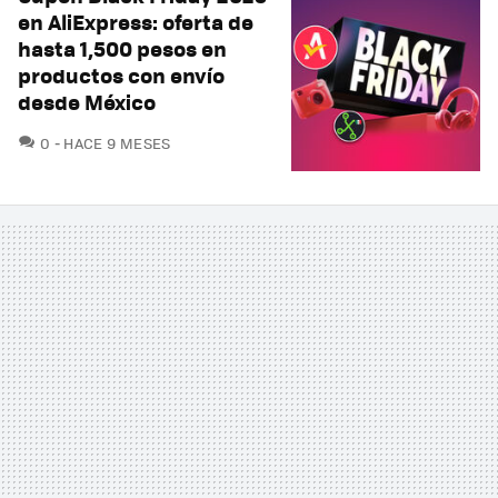
en AliExpress: oferta de
hasta 1,500 pesos en
productos con envío
desde México
COMENTARIOS
0
HACE 9 MESES