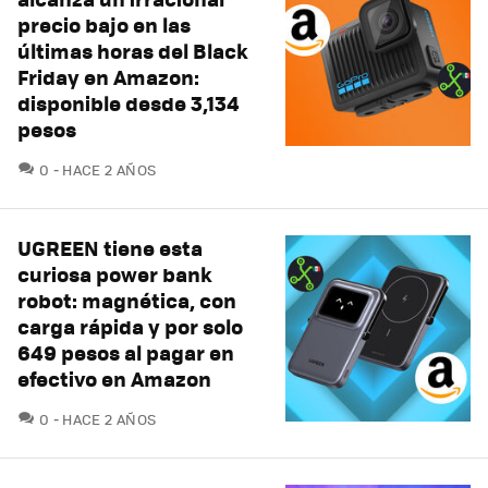
precio bajo en las
últimas horas del Black
Friday en Amazon:
disponible desde 3,134
pesos
COMENTARIOS
0
HACE 2 AÑOS
UGREEN tiene esta
curiosa power bank
robot: magnética, con
carga rápida y por solo
649 pesos al pagar en
efectivo en Amazon
COMENTARIOS
0
HACE 2 AÑOS