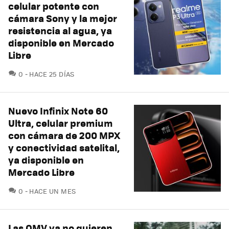
celular potente con
cámara Sony y la mejor
resistencia al agua, ya
disponible en Mercado
Libre
COMENTARIOS
0
HACE 25 DÍAS
Nuevo Infinix Note 60
Ultra, celular premium
con cámara de 200 MPX
y conectividad satelital,
ya disponible en
Mercado Libre
COMENTARIOS
0
HACE UN MES
Las OMV ya no quieren