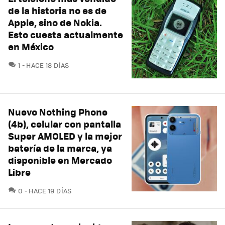
de la historia no es de
Apple, sino de Nokia.
Esto cuesta actualmente
en México
COMENTARIOS
1
HACE 18 DÍAS
Nuevo Nothing Phone
(4b), celular con pantalla
Super AMOLED y la mejor
batería de la marca, ya
disponible en Mercado
Libre
COMENTARIOS
0
HACE 19 DÍAS