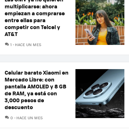
multiplicarse: ahora
empiezan a comprarse
entre ellas para
competir con Telcel y
AT&T
COMENTARIOS
1
HACE UN MES
Celular barato Xiaomi en
Mercado Libre: con
pantalla AMOLED y 8 GB
de RAM, ya está con
3,000 pesos de
descuento
COMENTARIOS
0
HACE UN MES