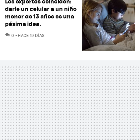
Los expertos coinciden:
darle un celular a un niño
menor de 13 años es una
pésima idea.
COMENTARIOS
0
HACE 19 DÍAS