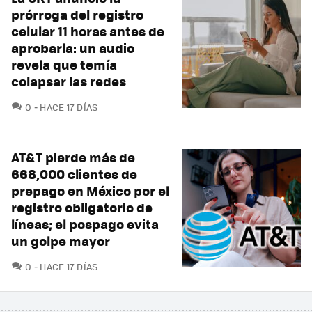
prórroga del registro
celular 11 horas antes de
aprobarla: un audio
revela que temía
colapsar las redes
COMENTARIOS
0
HACE 17 DÍAS
AT&T pierde más de
668,000 clientes de
prepago en México por el
registro obligatorio de
líneas; el pospago evita
un golpe mayor
COMENTARIOS
0
HACE 17 DÍAS