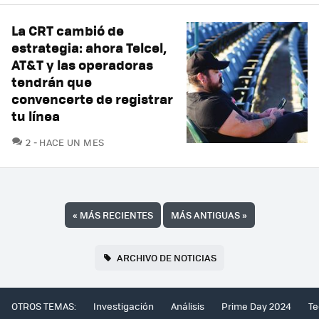
La CRT cambió de
estrategia: ahora Telcel,
AT&T y las operadoras
tendrán que
convencerte de registrar
tu línea
COMENTARIOS
2
HACE UN MES
«
MÁS RECIENTES
MÁS ANTIGUAS
»
ARCHIVO DE NOTICIAS
OTROS TEMAS:
Investigación
Análisis
Prime Day 2024
Te