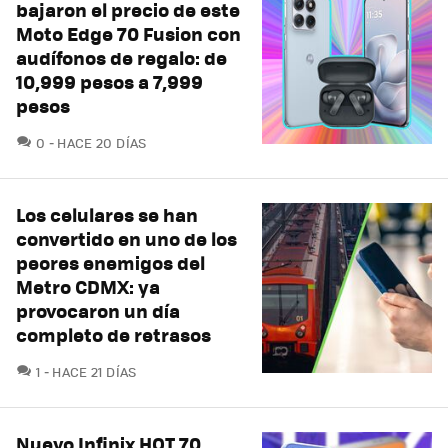
bajaron el precio de este
Moto Edge 70 Fusion con
audífonos de regalo: de
10,999 pesos a 7,999
pesos
COMENTARIOS
0
HACE 20 DÍAS
Los celulares se han
convertido en uno de los
peores enemigos del
Metro CDMX: ya
provocaron un día
completo de retrasos
COMENTARIOS
1
HACE 21 DÍAS
Nuevo Infinix HOT 70,