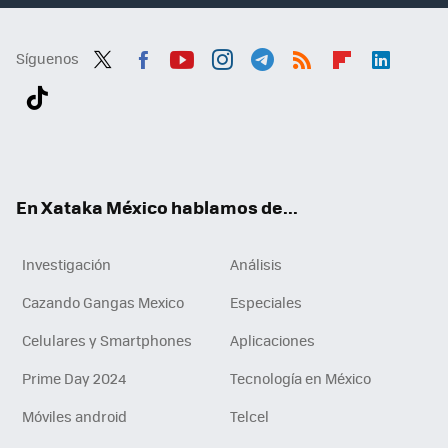
Síguenos
Twit
Fac
You
Inst
Tele
RSS
Flip
Link
ter
ebo
tub
agr
gra
boa
edI
Tikt
ok
e
am
m
rd
n
ok
En Xataka México hablamos de...
Investigación
Análisis
Cazando Gangas Mexico
Especiales
Celulares y Smartphones
Aplicaciones
Prime Day 2024
Tecnología en México
Móviles android
Telcel