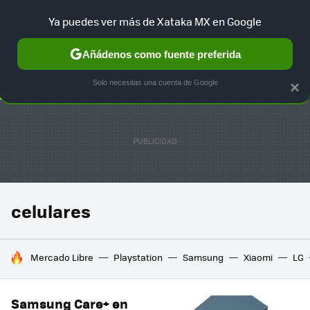
Ya puedes ver más de Xataka MX en Google
SELECCIÓN
GAMING
HOME
AUTO
TERRITORIO SAM
Añádenos como fuente preferida
Solo necesitas una cuenta de Google
×
celulares
HOY SE HABLA DE
Mercado Libre
Playstation
Samsung
Xiaomi
LG
Samsung Care+ en