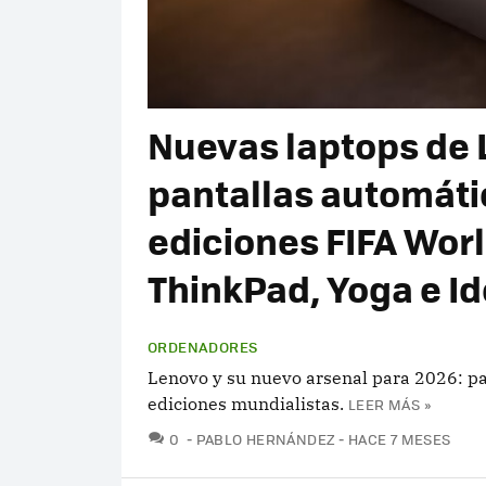
Nuevas laptops de 
pantallas automátic
ediciones FIFA Wor
ThinkPad, Yoga e I
ORDENADORES
Lenovo y su nuevo arsenal para 2026: p
ediciones mundialistas.
LEER MÁS »
COMENTARIOS
0
PABLO HERNÁNDEZ
HACE 7 MESES