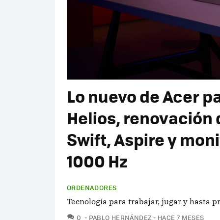
Lo nuevo de Acer p
Helios, renovación d
Swift, Aspire y mon
1000 Hz
ORDENADORES
Tecnología para trabajar, jugar y hasta 
COMENTARIOS
0
PABLO HERNÁNDEZ
HACE 7 MESES