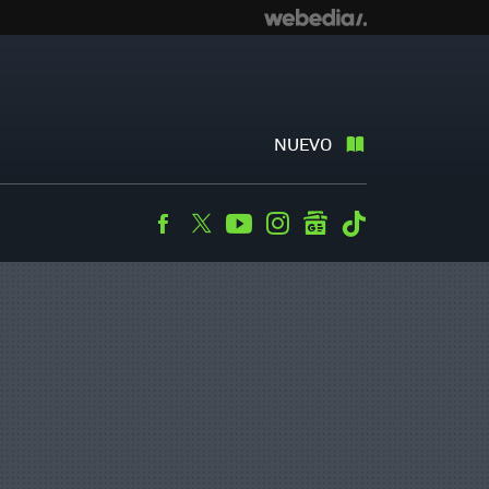
NUEVO
Facebook
Twitter
Youtube
Instagram
googlenews
Tiktok