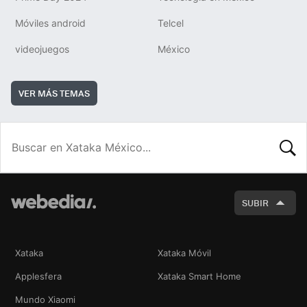
Móviles android
Telcel
videojuegos
México
VER MÁS TEMAS
BUSCA
SUBIR
Xataka
Xataka Móvil
Applesfera
Xataka Smart Home
Mundo Xiaomi