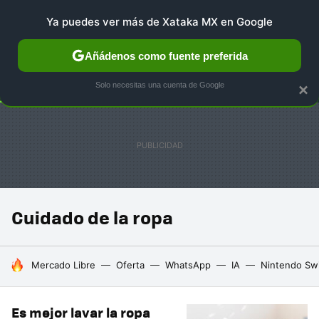
Ya puedes ver más de Xataka MX en Google
SELECCIÓN
GAMING
HOME
AUTO
TERRITORIO 
Añádenos como fuente preferida
Solo necesitas una cuenta de Google
×
Cuidado de la ropa
HOY SE HABLA DE
Mercado Libre
Oferta
WhatsApp
IA
Nintendo Sw
Es mejor lavar la ropa