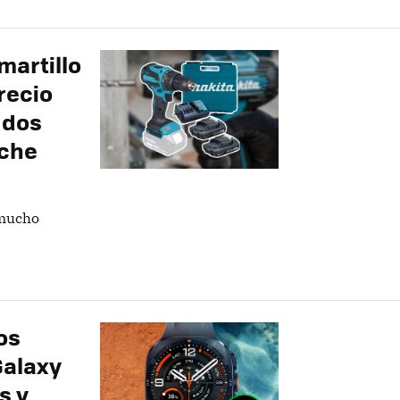
artillo
recio
 dos
uche
 mucho
os
Galaxy
s y