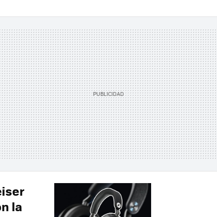
iser
n la