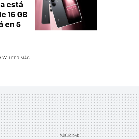
ya está
de 16 GB
á en 5
0 W.
LEER MÁS