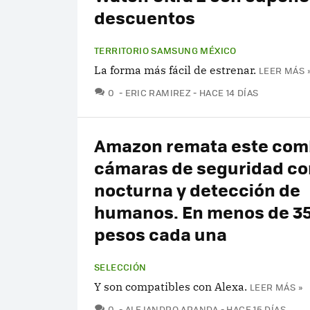
descuentos
TERRITORIO SAMSUNG MÉXICO
La forma más fácil de estrenar.
LEER MÁS 
COMENTARIOS
0
ERIC RAMIREZ
HACE 14 DÍAS
Amazon remata este com
cámaras de seguridad con
nocturna y detección de
humanos. En menos de 3
pesos cada una
SELECCIÓN
Y son compatibles con Alexa.
LEER MÁS »
COMENTARIOS
0
ALEJANDRO ARANDA
HACE 15 DÍAS