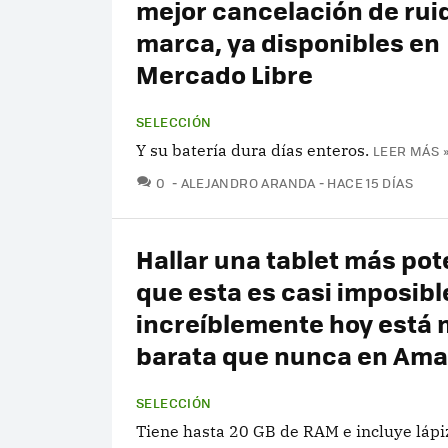
mejor cancelación de ruid
marca, ya disponibles en
Mercado Libre
SELECCIÓN
Y su batería dura días enteros.
LEER MÁS 
COMENTARIOS
0
ALEJANDRO ARANDA
HACE 15 DÍAS
Hallar una tablet más po
que esta es casi imposibl
increíblemente hoy está
barata que nunca en Am
SELECCIÓN
Tiene hasta 20 GB de RAM e incluye lápiz