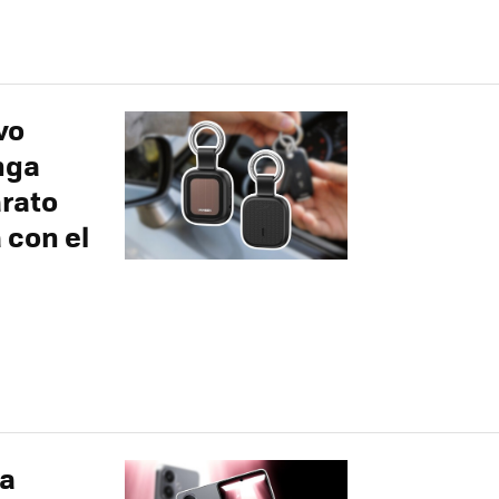
vo
nga
arato
 con el
 a