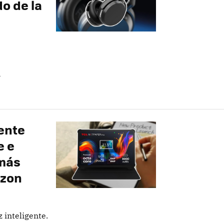
o de la
»
tente
e e
 más
azon
 inteligente.