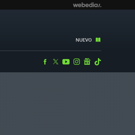
NUEVO
Facebook
Twitter
Youtube
Instagram
googlenews
Tiktok