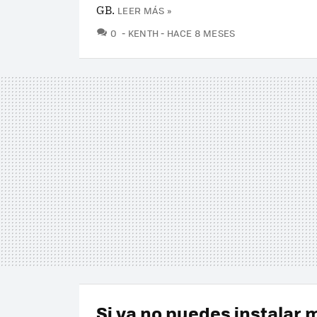
GB.
LEER MÁS »
COMENTARIOS
0
KENTH
HACE 8 MESES
Si ya no puedes instalar 