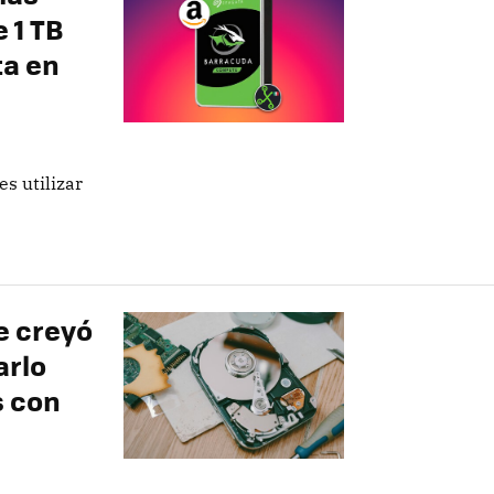
 1 TB
ta en
es utilizar
e creyó
arlo
s con