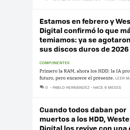
Estamos en febrero y We
Digital confirmó lo que m
temiamos: ya se agotaron
sus discos duros de 2026
COMPONENTES
Primero la RAM, ahora los HDD: la IA pr
futuro, pero encarece el presente.
LEER M
COMENTARIOS
0
PABLO HERNÁNDEZ
HACE 6 MESES
Cuando todos daban por
muertos a los HDD, Weste
Digital los revive con una 