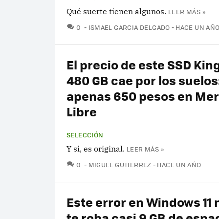
Qué suerte tienen algunos.
LEER MÁS »
COMENTARIOS
0
ISMAEL GARCIA DELGADO
HACE UN AÑ
El precio de este SSD Kin
480 GB cae por los suelos
apenas 650 pesos en Me
Libre
SELECCIÓN
Y si, es original.
LEER MÁS »
COMENTARIOS
0
MIGUEL GUTIERREZ
HACE UN AÑO
Este error en Windows 11 
te roba casi 9 GB de espac