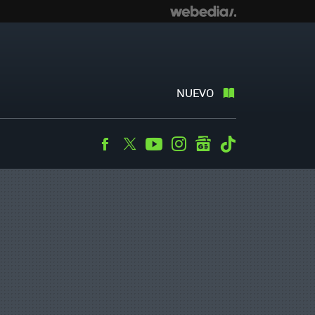
NUEVO
Facebook
Twitter
Youtube
Instagram
googlenews
Tiktok