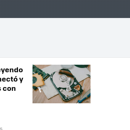
eyendo
nectó y
s con
S