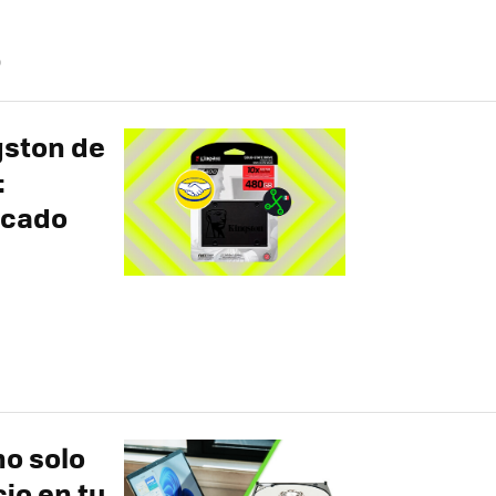
O
gston de
:
rcado
no solo
io en tu