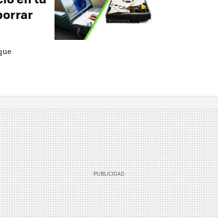
borrar
 que