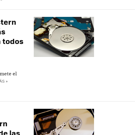
stern
ás
 todos
omete el
ÁS »
rn
de las