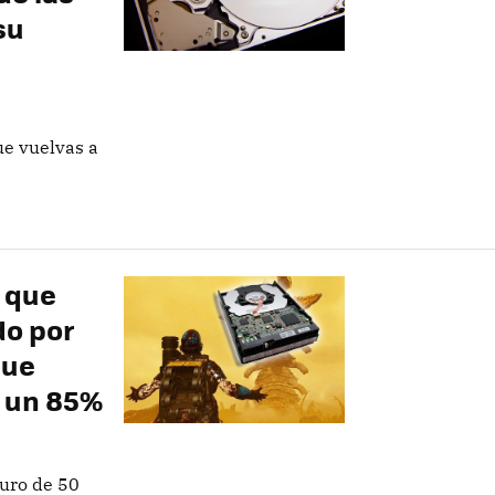
su
e vuelvas a
o que
do por
que
n un 85%
duro de 50