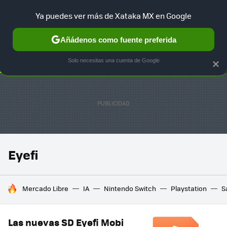
Ya puedes ver más de Xataka MX en Google
SELECCIÓN
GAMING
HOME
AUTO
TERRITORIO SAM
Añádenos como fuente preferida
Solo necesitas una cuenta de Google
×
Eyefi
HOY SE HABLA DE
Mercado Libre
IA
Nintendo Switch
Playstation
S
Las nuevas SD Eyefi Mobi