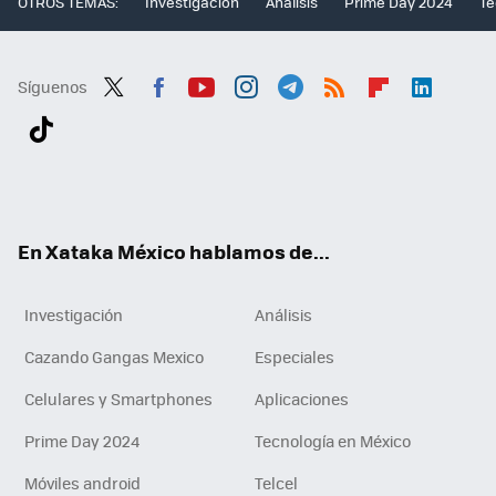
OTROS TEMAS:
Investigación
Análisis
Prime Day 2024
Te
Síguenos
Twit
Fac
You
Inst
Tele
RSS
Flip
Link
ter
ebo
tub
agr
gra
boa
edI
Tikt
ok
e
am
m
rd
n
ok
En Xataka México hablamos de...
Investigación
Análisis
Cazando Gangas Mexico
Especiales
Celulares y Smartphones
Aplicaciones
Prime Day 2024
Tecnología en México
Móviles android
Telcel