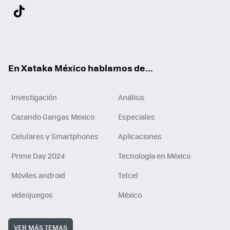
Twit
Fac
You
Inst
Tele
RSS
Flip
Link
ter
ebo
tub
agr
gra
boa
edI
Tikt
ok
e
am
m
rd
n
ok
En Xataka México hablamos de...
Investigación
Análisis
Cazando Gangas Mexico
Especiales
Celulares y Smartphones
Aplicaciones
Prime Day 2024
Tecnología en México
Móviles android
Telcel
videojuegos
México
VER MÁS TEMAS