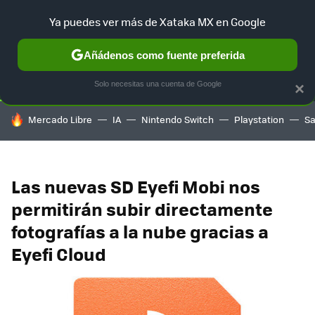
Ya puedes ver más de Xataka MX en Google
SELECCIÓN
GAMING
HOME
AUTO
TERRITORIO SAM
Añádenos como fuente preferida
Solo necesitas una cuenta de Google
×
HOY SE HABLA DE
Mercado Libre
IA
Nintendo Switch
Playstation
S
Las nuevas SD Eyefi Mobi nos
permitirán subir directamente
fotografías a la nube gracias a
Eyefi Cloud