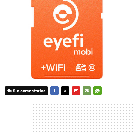
Sin comentarios
FACEBOOK
TWITTER
FLIPBOARD
E-
WHATSAPP
MAIL