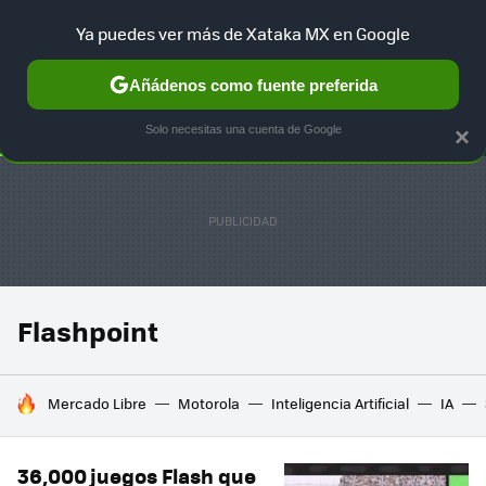
Ya puedes ver más de Xataka MX en Google
SELECCIÓN
GAMING
HOME
AUTO
TERRITORIO SAM
Añádenos como fuente preferida
Solo necesitas una cuenta de Google
×
Flashpoint
HOY SE HABLA DE
Mercado Libre
Motorola
Inteligencia Artificial
IA
36,000 juegos Flash que