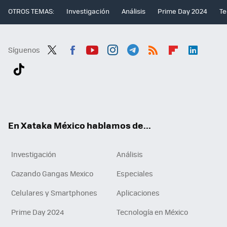
OTROS TEMAS:
Investigación
Análisis
Prime Day 2024
Te
Síguenos
Twit
Fac
You
Inst
Tele
RSS
Flip
Link
ter
ebo
tub
agr
gra
boa
edI
Tikt
ok
e
am
m
rd
n
ok
En Xataka México hablamos de...
Investigación
Análisis
Cazando Gangas Mexico
Especiales
Celulares y Smartphones
Aplicaciones
Prime Day 2024
Tecnología en México