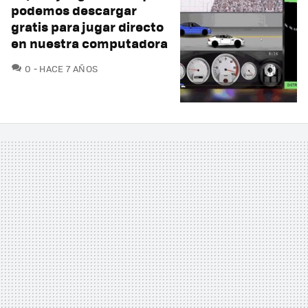
podemos descargar
gratis para jugar directo
en nuestra computadora
COMENTARIOS
0
HACE 7 AÑOS