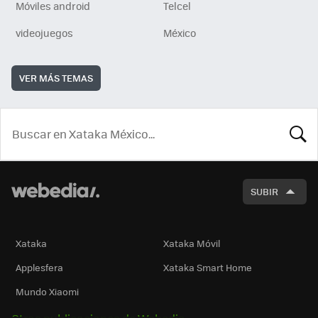
Móviles android
Telcel
videojuegos
México
VER MÁS TEMAS
BUSCA
SUBIR
Xataka
Xataka Móvil
Applesfera
Xataka Smart Home
Mundo Xiaomi