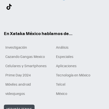
Twit
Fac
You
Inst
Tele
RSS
Flip
Link
ter
ebo
tub
agr
gra
boa
edI
Tikt
ok
e
am
m
rd
n
ok
En Xataka México hablamos de...
Investigación
Análisis
Cazando Gangas Mexico
Especiales
Celulares y Smartphones
Aplicaciones
Prime Day 2024
Tecnología en México
Móviles android
Telcel
videojuegos
México
VER MÁS TEMAS