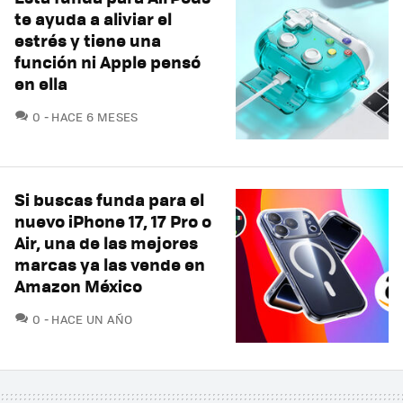
te ayuda a aliviar el
estrés y tiene una
función ni Apple pensó
en ella
COMENTARIOS
0
HACE 6 MESES
Si buscas funda para el
nuevo iPhone 17, 17 Pro o
Air, una de las mejores
marcas ya las vende en
Amazon México
COMENTARIOS
0
HACE UN AÑO