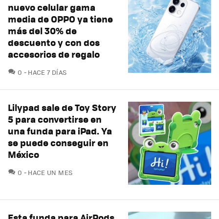
nuevo celular gama
media de OPPO ya tiene
más del 30% de
descuento y con dos
accesorios de regalo
COMENTARIOS
0
HACE 7 DÍAS
Lilypad sale de Toy Story
5 para convertirse en
una funda para iPad. Ya
se puede conseguir en
México
COMENTARIOS
0
HACE UN MES
Esta funda para AirPods