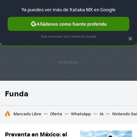
Ya puedes ver más de Xataka MX en Google
SELECCIÓN
GAMING
HOME
AUTO
TERRITORIO SAM
Añádenos como fuente preferida
Solo necesitas una cuenta de Google
×
Funda
HOY SE HABLA DE
Mercado Libre
Oferta
WhatsApp
IA
Nintendo Sw
Preventa en México: el