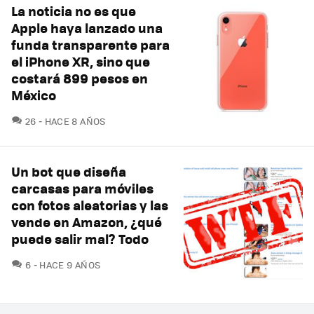
La noticia no es que
Apple haya lanzado una
funda transparente para
el iPhone XR, sino que
costará 899 pesos en
México
COMENTARIOS
26
HACE 8 AÑOS
Un bot que diseña
carcasas para móviles
con fotos aleatorias y las
vende en Amazon, ¿qué
puede salir mal? Todo
COMENTARIOS
6
HACE 9 AÑOS