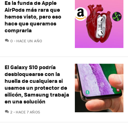
Es la funda de Apple
AirPods más rara que
hemos visto, pero eso
hace que queramos
comprarla
COMENTARIOS
0
HACE UN AÑO
El Galaxy S10 podría
desbloquearse con la
huella de cualquiera si
usamos un protector de
silicón, Samsung trabaja
en una solución
COMENTARIOS
2
HACE 7 AÑOS