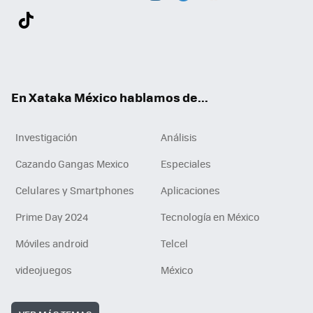
Twit
Fac
You
Inst
Tele
RSS
Flip
Link
ter
ebo
tub
agr
gra
boa
edI
Tikt
ok
e
am
m
rd
n
ok
En Xataka México hablamos de...
Investigación
Análisis
Cazando Gangas Mexico
Especiales
Celulares y Smartphones
Aplicaciones
Prime Day 2024
Tecnología en México
Móviles android
Telcel
videojuegos
México