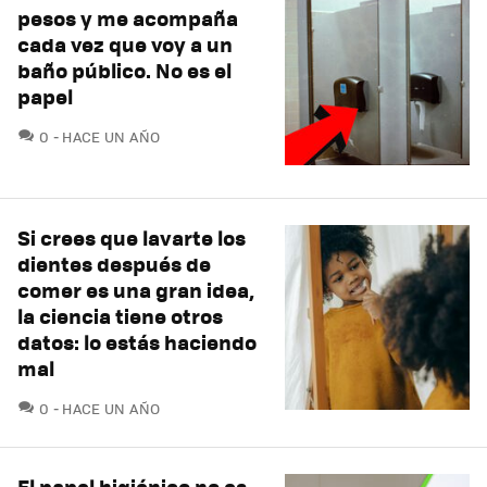
pesos y me acompaña
cada vez que voy a un
baño público. No es el
papel
COMENTARIOS
0
HACE UN AÑO
Si crees que lavarte los
dientes después de
comer es una gran idea,
la ciencia tiene otros
datos: lo estás haciendo
mal
COMENTARIOS
0
HACE UN AÑO
El papel higiénico no es