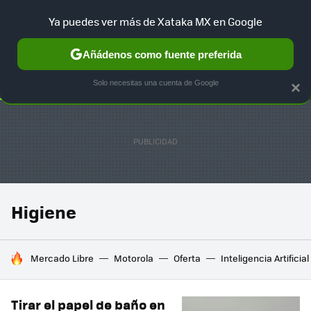
Ya puedes ver más de Xataka MX en Google
SELECCIÓN
GAMING
HOME
AUTO
TERRITORIO SAM
Añádenos como fuente preferida
Solo necesitas una cuenta de Google
×
Higiene
HOY SE HABLA DE
Mercado Libre
Motorola
Oferta
Inteligencia Artificial
Tirar el papel de baño en