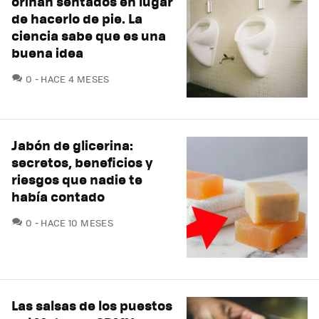
orinan sentados en lugar
de hacerlo de pie. La
ciencia sabe que es una
buena idea
COMENTARIOS
0
HACE 4 MESES
Jabón de glicerina:
secretos, beneficios y
riesgos que nadie te
había contado
COMENTARIOS
0
HACE 10 MESES
Las salsas de los puestos