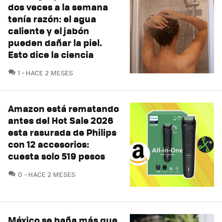
dos veces a la semana
tenía razón: el agua
caliente y el jabón
pueden dañar la piel.
Esto dice la ciencia
COMENTARIOS
1
HACE 2 MESES
Amazon está rematando
antes del Hot Sale 2026
esta rasurada de Philips
con 12 accesorios:
cuesta solo 519 pesos
COMENTARIOS
0
HACE 2 MESES
México se baña más que