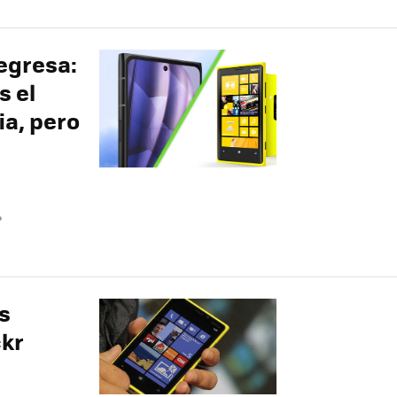
egresa:
s el
ia, pero
»
s
ckr