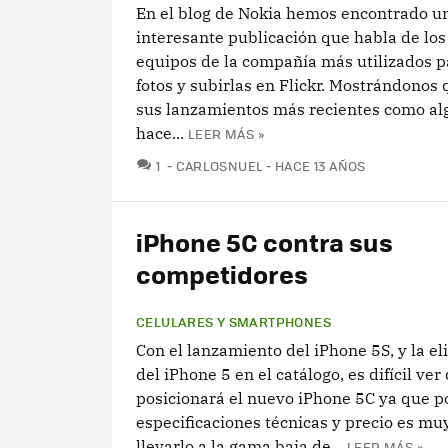
En el blog de Nokia hemos encontrado u
interesante publicación que habla de los
equipos de la compañía más utilizados 
fotos y subirlas en Flickr. Mostrándonos 
sus lanzamientos más recientes como al
hace...
LEER MÁS »
COMENTARIOS
1
CARLOSNUEL
HACE 13 AÑOS
iPhone 5C contra sus
competidores
CELULARES Y SMARTPHONES
Con el lanzamiento del iPhone 5S, y la e
del iPhone 5 en el catálogo, es difícil ve
posicionará el nuevo iPhone 5C ya que p
especificaciones técnicas y precio es muy 
llevarlo a la gama baja de...
LEER MÁS »