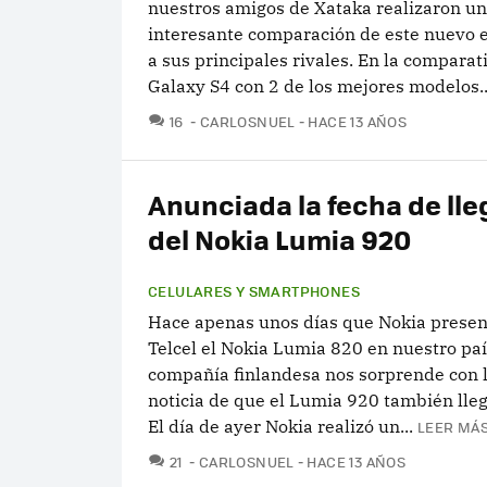
nuestros amigos de Xataka realizaron u
interesante comparación de este nuevo e
a sus principales rivales. En la comparat
Galaxy S4 con 2 de los mejores modelos..
COMENTARIOS
16
CARLOSNUEL
HACE 13 AÑOS
Anunciada la fecha de ll
del Nokia Lumia 920
CELULARES Y SMARTPHONES
Hace apenas unos días que Nokia presen
Telcel el Nokia Lumia 820 en nuestro paí
compañía finlandesa nos sorprende con 
noticia de que el Lumia 920 también lleg
El día de ayer Nokia realizó un...
LEER MÁS
COMENTARIOS
21
CARLOSNUEL
HACE 13 AÑOS