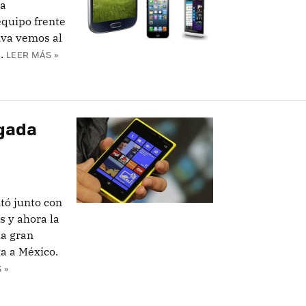
na
quipo frente
iva vemos al
.
LEER MÁS »
egada
tó junto con
s y ahora la
la gran
a a México.
 »