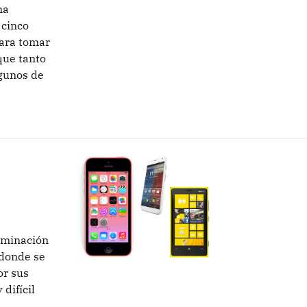
na
 cinco
para tomar
que tanto
gunos de
liminación
r donde se
or sus
difícil