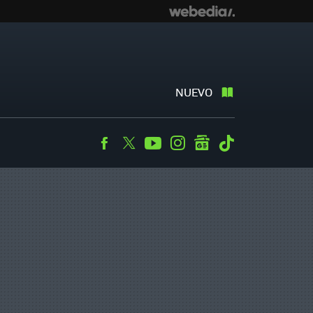
NUEVO
Facebook
Twitter
Youtube
Instagram
googlenews
Tiktok