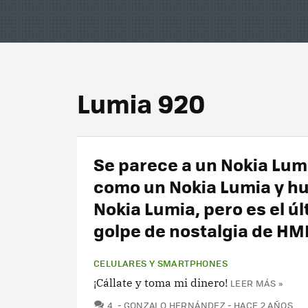
Lumia 920
Se parece a un Nokia Lumi
como un Nokia Lumia y hu
Nokia Lumia, pero es el ú
golpe de nostalgia de HM
CELULARES Y SMARTPHONES
¡Cállate y toma mi dinero!
LEER MÁS »
COMENTARIOS
4
GONZALO HERNÁNDEZ
HACE 2 AÑOS