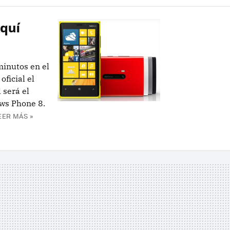
aquí
inutos en el
ficial el
 será el
ws Phone 8.
EER MÁS »