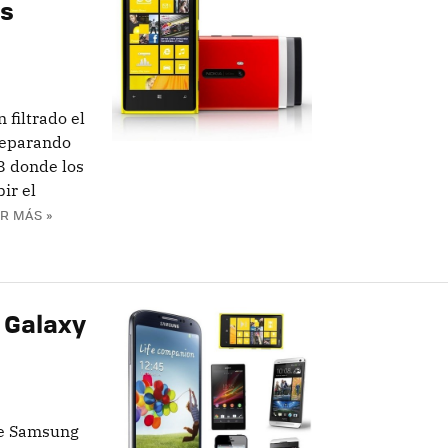
ws
filtrado el
preparando
8 donde los
ir el
R MÁS »
 Galaxy
de Samsung