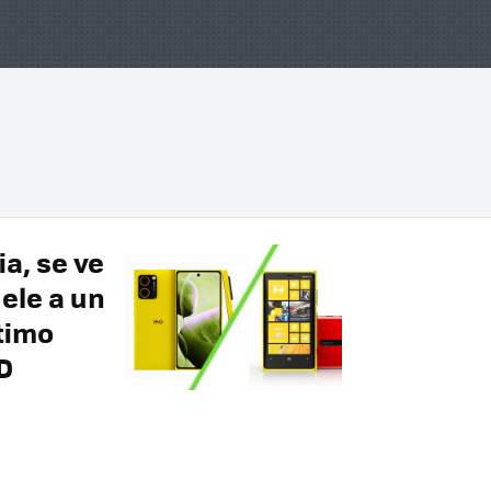
a, se ve
ele a un
ltimo
D