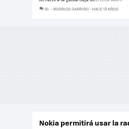
COMENTARIOS
10
RODRIGO GARRIDO
HACE 13 AÑOS
Nokia permitirá usar la r