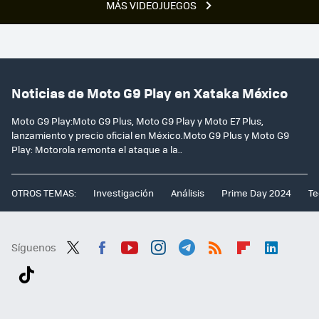
MÁS VIDEOJUEGOS
Noticias de Moto G9 Play en Xataka México
Moto G9 Play:Moto G9 Plus, Moto G9 Play y Moto E7 Plus,
lanzamiento y precio oficial en México.Moto G9 Plus y Moto G9
Play: Motorola remonta el ataque a la..
OTROS TEMAS:
Investigación
Análisis
Prime Day 2024
Te
Síguenos
Twit
Fac
You
Inst
Tele
RSS
Flip
Link
ter
ebo
tub
agr
gra
boa
edI
Tikt
ok
e
am
m
rd
n
ok