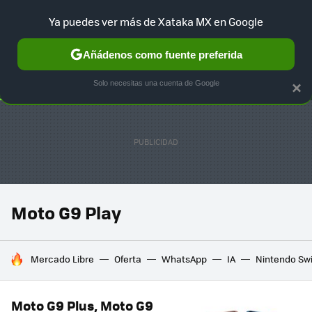
Ya puedes ver más de Xataka MX en Google
SELECCIÓN
GAMING
HOME
AUTO
TERRITORIO SAM
Añádenos como fuente preferida
Solo necesitas una cuenta de Google
×
Moto G9 Play
HOY SE HABLA DE
Mercado Libre
Oferta
WhatsApp
IA
Nintendo Sw
Moto G9 Plus, Moto G9