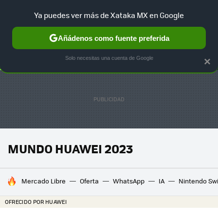
Ya puedes ver más de Xataka MX en Google
SELECCIÓN
GAMING
HOME
AUTO
TERRITORIO SAM
Añádenos como fuente preferida
Solo necesitas una cuenta de Google
×
MUNDO HUAWEI 2023
HOY SE HABLA DE
Mercado Libre
Oferta
WhatsApp
IA
Nintendo Sw
OFRECIDO POR HUAWEI