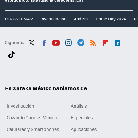
OTROS TEMAS:
Investigación
Análisis
Prime Day 2024
Te
Síguenos
Twit
Fac
You
Inst
Tele
RSS
Flip
Link
ter
ebo
tub
agr
gra
boa
edI
Tikt
ok
e
am
m
rd
n
ok
En Xataka México hablamos de...
Investigación
Análisis
Cazando Gangas Mexico
Especiales
Celulares y Smartphones
Aplicaciones