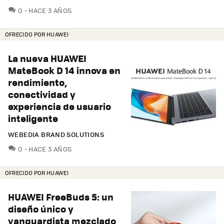
COMENTARIOS
0
HACE 3 AÑOS
OFRECIDO POR HUAWEI
La nueva HUAWEI
MateBook D 14 innova en
rendimiento,
conectividad y
experiencia de usuario
inteligente
WEBEDIA BRAND SOLUTIONS
COMENTARIOS
0
HACE 3 AÑOS
OFRECIDO POR HUAWEI
HUAWEI FreeBuds 5: un
diseño único y
vanguardista mezclado