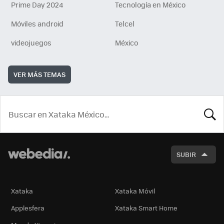
Prime Day 2024
Tecnología en México
Móviles android
Telcel
videojuegos
México
VER MÁS TEMAS
BUSCA
SUBIR
Xataka
Xataka Móvil
Applesfera
Xataka Smart Home