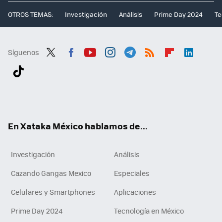
OTROS TEMAS:
Investigación
Análisis
Prime Day 2024
Te
Síguenos
Twit
Fac
You
Inst
Tele
RSS
Flip
Link
ter
ebo
tub
agr
gra
boa
edI
Tikt
ok
e
am
m
rd
n
ok
En Xataka México hablamos de...
Investigación
Análisis
Cazando Gangas Mexico
Especiales
Celulares y Smartphones
Aplicaciones
Prime Day 2024
Tecnología en México