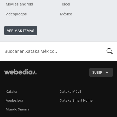
Móviles android
Telcel
videojuegos
México
VER MÁS TEMAS
BUSCA
SUBIR
Xataka
Xataka Móvil
Applesfera
Xataka Smart Home
Mundo Xiaomi