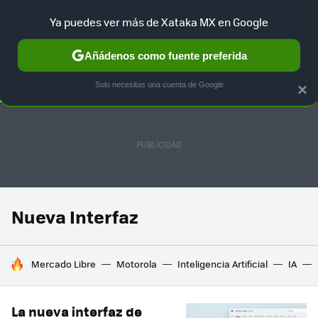
Ya puedes ver más de Xataka MX en Google
SELECCIÓN
GAMING
HOME
AUTO
TERRITORIO SAM
Añádenos como fuente preferida
Solo necesitas una cuenta de Google
×
Nueva Interfaz
HOY SE HABLA DE
Mercado Libre
Motorola
Inteligencia Artificial
IA
La nueva interfaz de