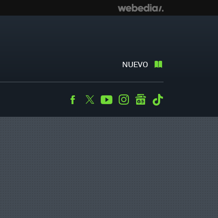
NUEVO
Facebook
Twitter
Youtube
Instagram
googlenews
Tiktok