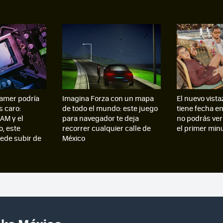
amer podría
Imagina Forza con un mapa
El nuevo vista
s caro:
de todo el mundo: este juego
tiene fecha e
AM y el
para navegador te deja
no podrás ver
, este
recorrer cualquier calle de
el primer min
de subir de
México