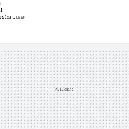
n
l,
 los...
LEER