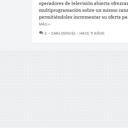
operadores de televisión abierta ofrezca
multiprogramación sobre un mismo cana
permitiéndoles incrementar su oferta para
MÁS »
COMENTARIOS
2
CARLOSNUEL
HACE 11 AÑOS