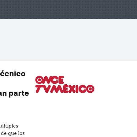
técnico
an parte
múltiples
d de que los