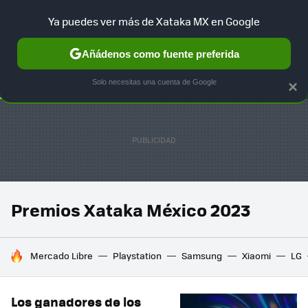
Ya puedes ver más de Xataka MX en Google
SELECCIÓN
GAMING
HOME
AUTO
TERRITORIO SAM
Añádenos como fuente preferida
Solo necesitas una cuenta de Google
×
Premios Xataka México 2023
HOY SE HABLA DE
Mercado Libre
Playstation
Samsung
Xiaomi
LG
Los ganadores de los