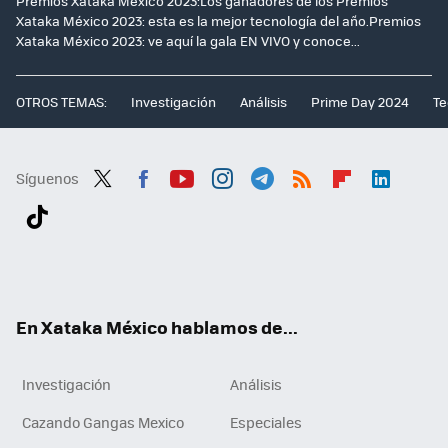
Premios Xataka México 2023:Los ganadores de los Premios
Xataka México 2023: esta es la mejor tecnología del año.Premios
Xataka México 2023: ve aquí la gala EN VIVO y conoce...
OTROS TEMAS:
Investigación
Análisis
Prime Day 2024
Te
Síguenos
Twit
Fac
You
Inst
Tele
RSS
Flip
Link
ter
ebo
tub
agr
gra
boa
edI
Tikt
ok
e
am
m
rd
n
ok
En Xataka México hablamos de...
Investigación
Análisis
Cazando Gangas Mexico
Especiales