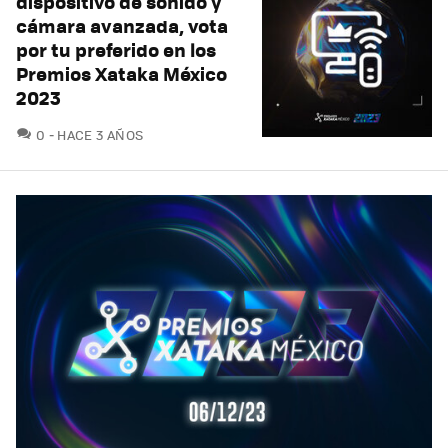
dispositivo de sonido y
cámara avanzada, vota
por tu preferido en los
Premios Xataka México
2023
COMENTARIOS
0
HACE 3 AÑOS