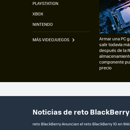
PLAYSTATION
XBOX
NINTENDO
Armar una PC g
MÁS VIDEOJUEGOS
salir todavía má
después de la R
almacenamiento
componente pue
precio
Noticias de reto BlackBerr
reto BlackBerry:Anuncian el reto BlackBerry 10 en Mé