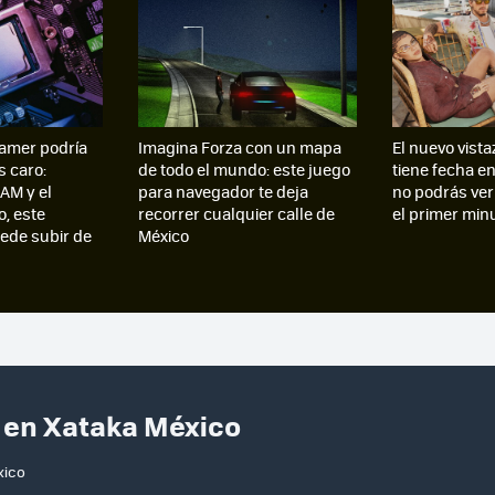
amer podría
Imagina Forza con un mapa
El nuevo vista
s caro:
de todo el mundo: este juego
tiene fecha e
AM y el
para navegador te deja
no podrás ver
, este
recorrer cualquier calle de
el primer min
de subir de
México
y en Xataka México
xico