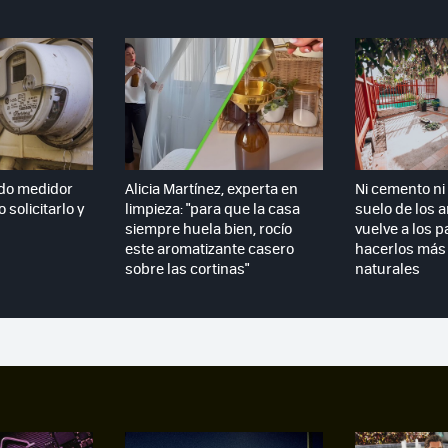
do medidor
Alicia Martínez, experta en
Ni cemento ni 
 solicitarlo y
limpieza: "para que la casa
suelo de los 
siempre huela bien, rocío
vuelve a los p
este aromatizante casero
hacerlos más 
sobre las cortinas"
naturales