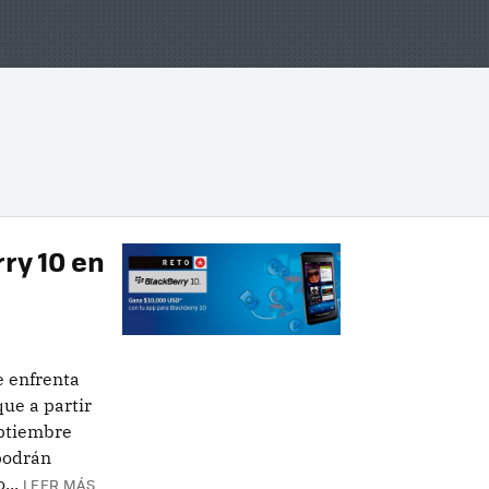
ry 10 en
e enfrenta
ue a partir
eptiembre
podrán
...
LEER MÁS