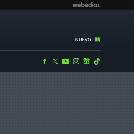
NUEVO
Facebook
Twitter
Youtube
Instagram
googlenews
Tiktok