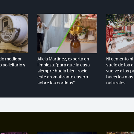
do medidor
Alicia Martínez, experta en
Ni cemento ni 
 solicitarlo y
limpieza: "para que la casa
suelo de los 
siempre huela bien, rocío
vuelve a los p
este aromatizante casero
hacerlos más 
sobre las cortinas"
naturales