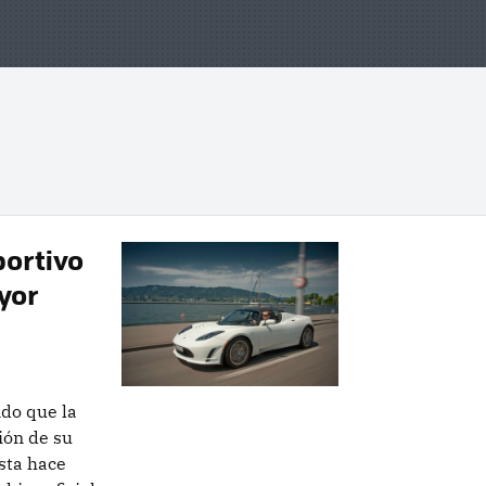
portivo
yor
do que la
ión de su
asta hace