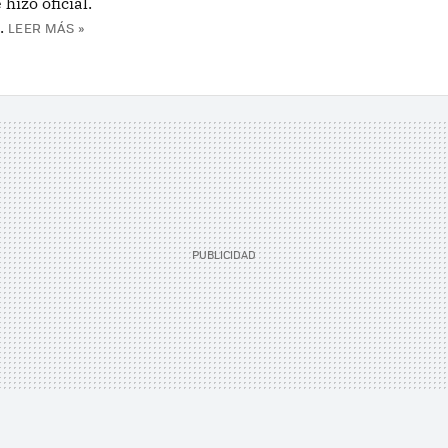
izo oficial.
.
LEER MÁS »