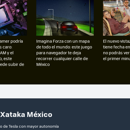
amer podría
Imagina Forza con un mapa
El nuevo vista
s caro:
de todo el mundo: este juego
tiene fecha e
AM y el
para navegador te deja
no podrás ver
, este
recorrer cualquier calle de
el primer min
de subir de
México
n Xataka México
ico de Tesla con mayor autonomía