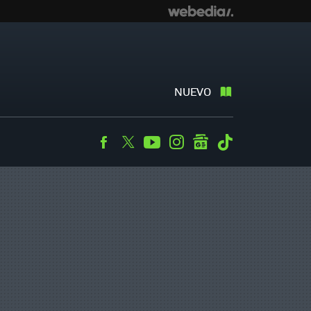
NUEVO
Facebook
Twitter
Youtube
Instagram
googlenews
Tiktok