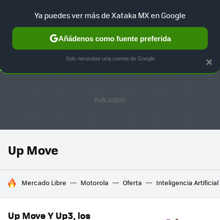
Ya puedes ver más de Xataka MX en Google
SELECCIÓN
GAMING
HOME
AUTO
TERRITORIO SAM
Añádenos como fuente preferida
Solo necesitas una cuenta de Google
×
Up Move
HOY SE HABLA DE
Mercado Libre
Motorola
Oferta
Inteligencia Artificial
Up Move Y Up3, los