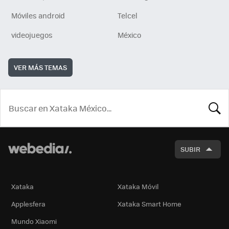
Móviles android
Telcel
videojuegos
México
VER MÁS TEMAS
BUSCA
SUBIR
Xataka
Xataka Móvil
Applesfera
Xataka Smart Home
Mundo Xiaomi