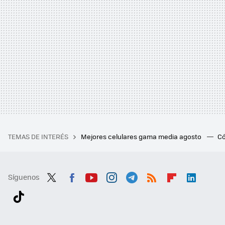
TEMAS DE INTERÉS
Mejores celulares gama media agosto
Có
Síguenos
Twit
Fac
You
Inst
Tele
RSS
Flip
Link
ter
ebo
tub
agr
gra
boa
edI
Tikt
ok
e
am
m
rd
n