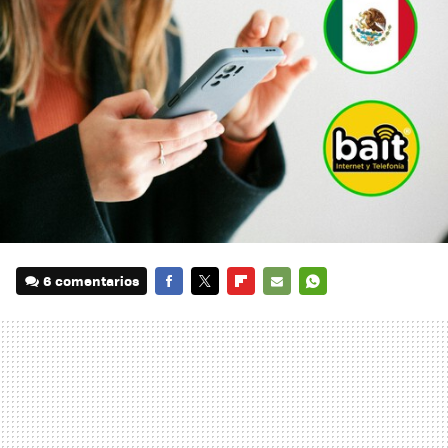
6 comentarios
FACEBOOK
TWITTER
FLIPBOARD
E-
WHATSAPP
MAIL