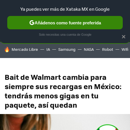
Ya puedes ver más de Xataka MX en Google
MENÚ
NUEVO
Añádenos como fuente preferida
SELECCIÓN
GAMING
HOME
AUTO
TERRITORIO SAM
Solo necesitas una cuenta de Google
×
HOY SE HABLA DE
Mercado Libre
IA
Samsung
NASA
Robot
Wifi
Bait de Walmart cambia para
siempre sus recargas en México:
tendrás menos gigas en tu
paquete, así quedan