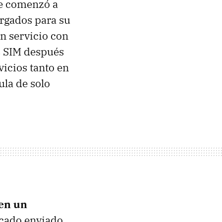
le comenzó a
rgados para su
n servicio con
s SIM después
vicios tanto en
la de solo
 en un
icado enviado