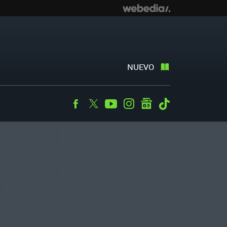
NUEVO
Facebook
Twitter
Youtube
Instagram
googlenews
Tiktok