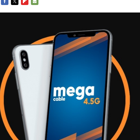
FACEBOOK
TWITTER
FLIPBOARD
E-
MAIL