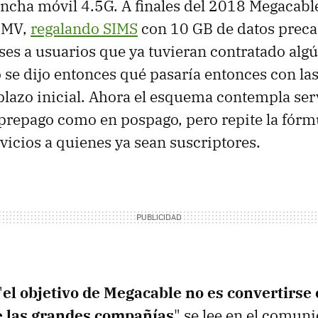
ncha móvil 4.5G. A finales del 2018 Megacab
OMV,
regalando SIMS
con 10 GB de datos preca
ses a usuarios que ya tuvieran contratado algú
 se dijo entonces qué pasaría entonces con la
plazo inicial. Ahora el esquema contempla ser
repago como en pospago, pero repite la fórmu
rvicios a quienes ya sean suscriptores.
"
el objetivo de Megacable no es convertirse
e las grandes compañías
" se lee en el comun