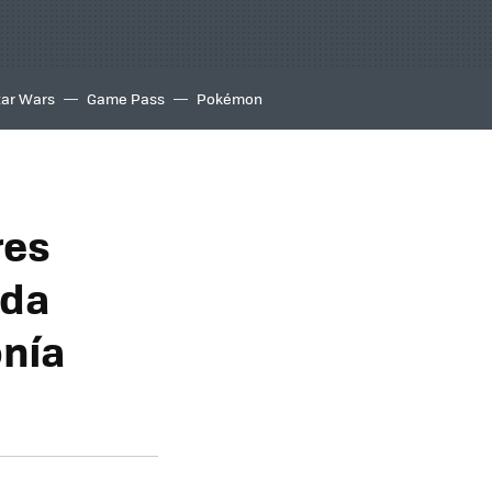
tar Wars
Game Pass
Pokémon
res
ada
onía