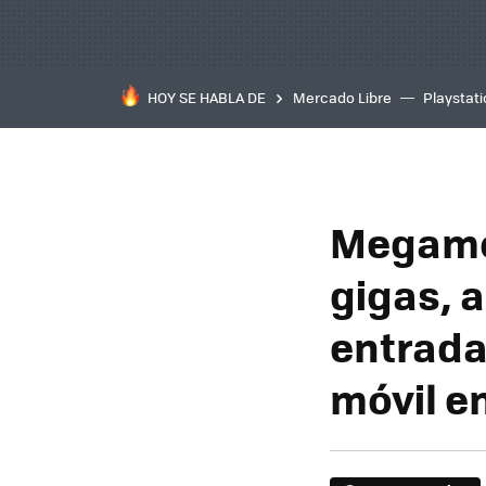
HOY SE HABLA DE
Mercado Libre
Playstat
Megamóv
gigas, a
entrada
móvil e