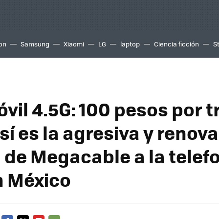
ion
Samsung
Xiaomi
LG
laptop
Ciencia ficción
S
il 4.5G: 100 pesos por t
sí es la agresiva y renov
 de Megacable a la telef
n México