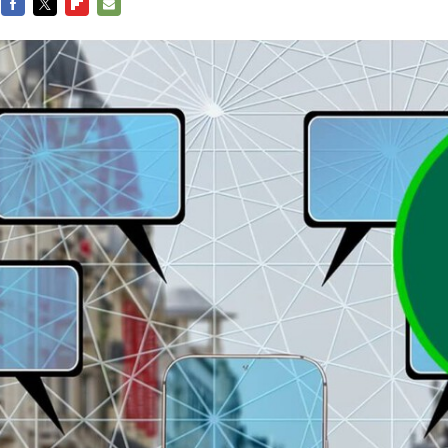
FACEBOOK
TWITTER
FLIPBOARD
E-
MAIL