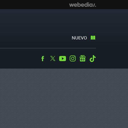
NUEVO
Facebook
Twitter
Youtube
Instagram
googlenews
Tiktok