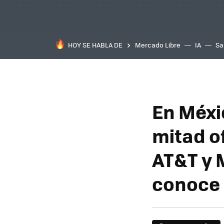
HOY SE HABLA DE
Mercado Libre
IA
Sa
En Méxi
mitad o
AT&T y M
conoce