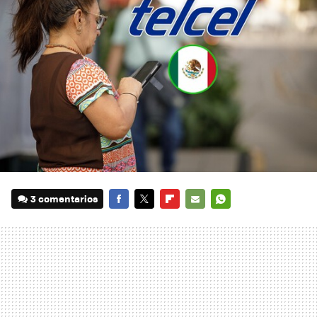
3 comentarios
FACEBOOK
TWITTER
FLIPBOARD
E-
WHATSAPP
MAIL