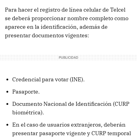
Para hacer el registro de línea celular de Telcel
se deberá proporcionar nombre completo como
aparece en la identificación, además de
presentar documentos vigentes:
Credencial para votar (INE).
Pasaporte.
Documento Nacional de Identificación (CURP
biométrica).
En el caso de usuarios extranjeros, deberán
presentar pasaporte vigente y CURP temporal