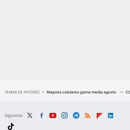
TEMAS DE INTERÉS
Mejores celulares gama media agosto
Có
Síguenos
Twit
Fac
You
Inst
Tele
RSS
Flip
Link