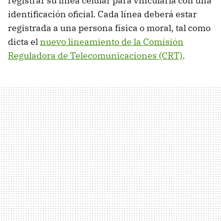
registrar su línea celular para vincularla con una
identificación oficial. Cada línea deberá estar
registrada a una persona física o moral, tal como
dicta el
nuevo lineamiento de la Comisión
Reguladora de Telecomunicaciones (CRT)
.