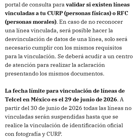
portal de consulta para
validar si existen líneas
vinculadas a tu CURP (personas físicas) o RFC
(personas morales)
. En caso de no reconocer
una línea vinculada, será posible hacer la
desvinculación de datos de una línea, solo será
necesario cumplir con los mismos requisitos
para la vinculación. Se deberá acudir a un centro
de atención para realizar la aclaración
presentando los mismos documentos.
La fecha límite para vinculación de líneas de
Telcel en México es el 29 de junio de 2026
. A
partir del 30 de junio de 2026 todas las líneas no
vinculadas serán suspendidas hasta que se
realice la vinculación de identificación oficial
con fotografía y CURP.