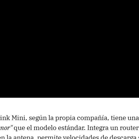
link Mini, según la propia compañía, tiene una
enor"
que el modelo estándar. Integra un router
n la antena, permite velocidades de descarga 