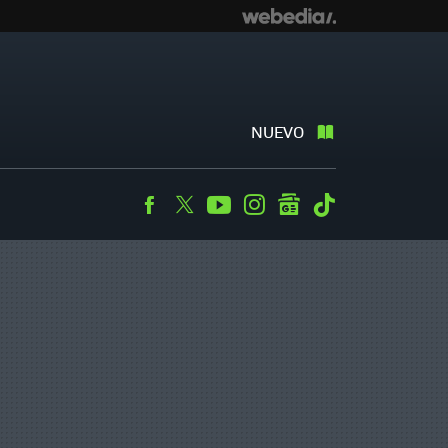
NUEVO
Facebook
Twitter
Youtube
Instagram
googlenews
Tiktok