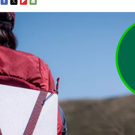
FACEBOOK
TWITTER
FLIPBOARD
E-
MAIL