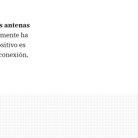
s antenas
almente ha
ositivo es
 conexión,