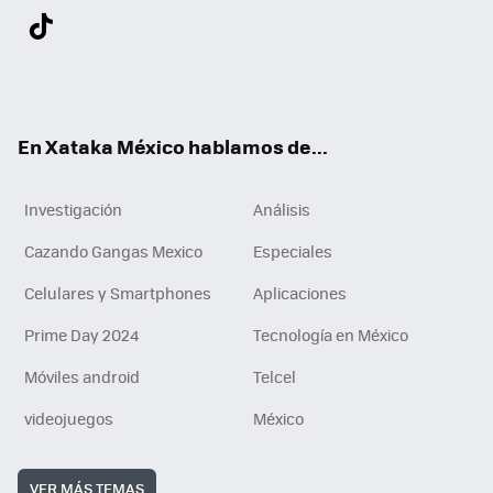
Twit
Fac
You
Inst
Tele
RSS
Flip
Link
ter
ebo
tub
agr
gra
boa
edI
Tikt
ok
e
am
m
rd
n
ok
En Xataka México hablamos de...
Investigación
Análisis
Cazando Gangas Mexico
Especiales
Celulares y Smartphones
Aplicaciones
Prime Day 2024
Tecnología en México
Móviles android
Telcel
videojuegos
México
VER MÁS TEMAS