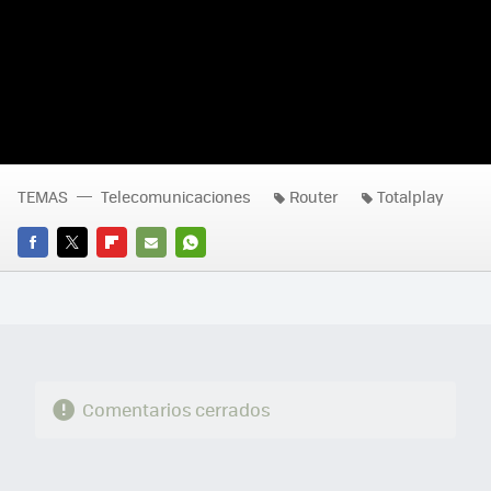
TEMAS
Telecomunicaciones
Router
Totalplay
FACEBOOK
TWITTER
FLIPBOARD
E-
WHATSAPP
MAIL
Comentarios cerrados