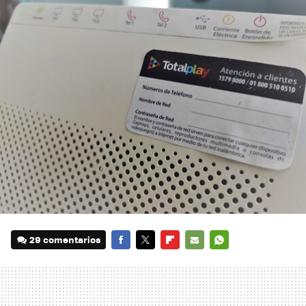
29 comentarios
FACEBOOK
TWITTER
FLIPBOARD
E-
WHATSAPP
MAIL