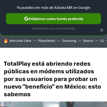
Ya puedes ver más de Xataka MX en Google
SELECCIÓN
GAMING
HOME
AUTO
TERRITORIO SAM
Añádenos como fuente preferida
Solo necesitas una cuenta de Google
×
HOY SE HABLA DE
Mercado Libre
Playstation
Samsung
Xiaomi
LG
TotalPlay está abriendo redes
públicas en módems utilizados
por sus usuarios para probar un
nuevo "beneficio" en México: esto
sabemos