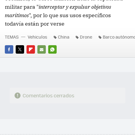
militar para "
interceptar y expulsar objetivos
marítimos
", por lo que sus usos específicos
todavía están por verse
TEMAS
Vehiculos
China
Drone
Barco autónom
FACEBOOK
TWITTER
FLIPBOARD
E-
WHATSAPP
MAIL
Comentarios cerrados