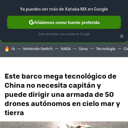
Ya puedes ver más de Xataka MX en Google
SELECCIÓN
GAMING
HOME
AUTO
TERRITORIO SAM
Añádenos como fuente preferida
Solo necesitas una cuenta de Google
×
HOY SE HABLA DE
IA
Nintendo Switch
NASA
Sony
Tecnología
Ci
Este barco mega tecnológico de
China no necesita capitán y
puede dirigir una armada de 50
drones autónomos en cielo mar y
tierra