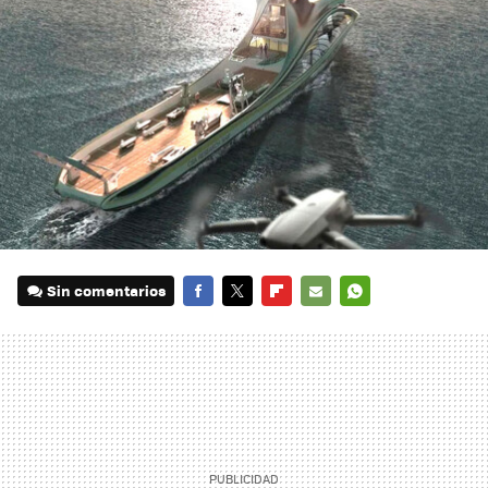
Sin comentarios
FACEBOOK
TWITTER
FLIPBOARD
E-
WHATSAPP
MAIL