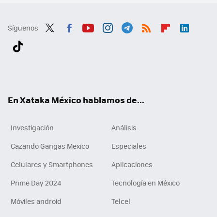
Síguenos
Twit
Fac
You
Inst
Tele
RSS
Flip
Link
ter
ebo
tub
agr
gra
boa
edI
Tikt
ok
e
am
m
rd
n
ok
En Xataka México hablamos de...
Investigación
Análisis
Cazando Gangas Mexico
Especiales
Celulares y Smartphones
Aplicaciones
Prime Day 2024
Tecnología en México
Móviles android
Telcel