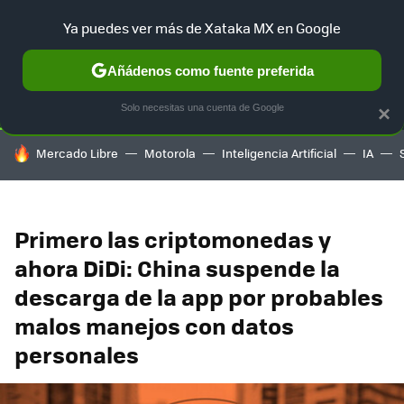
Ya puedes ver más de Xataka MX en Google
SELECCIÓN
GAMING
HOME
AUTO
TERRITORIO SAM
Añádenos como fuente preferida
Solo necesitas una cuenta de Google
×
HOY SE HABLA DE
Mercado Libre
Motorola
Inteligencia Artificial
IA
Primero las criptomonedas y
ahora DiDi: China suspende la
descarga de la app por probables
malos manejos con datos
personales