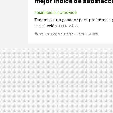
mejor índice de satisfacci
COMERCIO ELECTRÓNICO
Tenemos a un ganador para preferencia y
satisfacción.
LEER MÁS »
COMENTARIOS
22
STEVE SALDAÑA
HACE 5 AÑOS