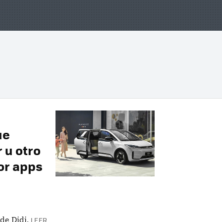
ue
r u otro
or apps
de Didi.
LEER