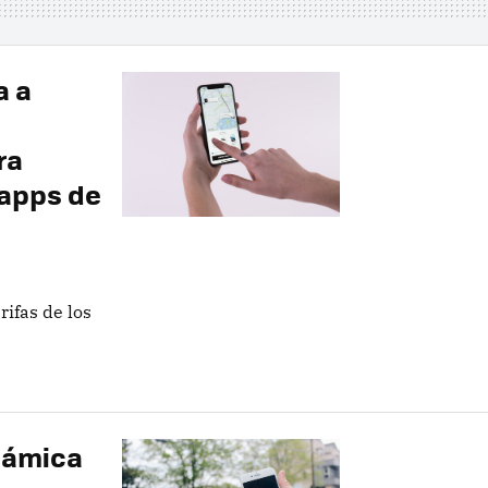
a a
ra
 apps de
rifas de los
inámica