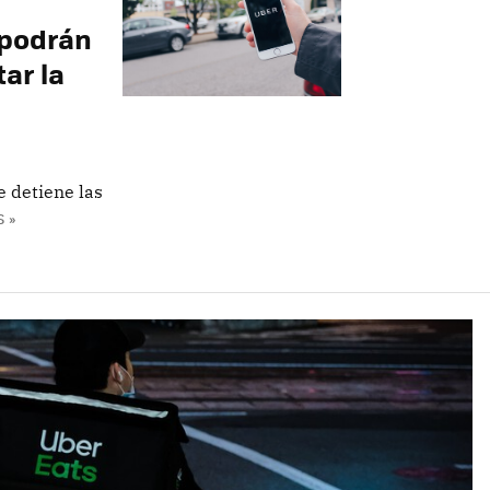
 podrán
ar la
e detiene las
 »