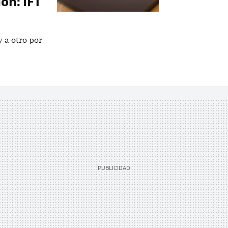
ón: IFT
 a otro por