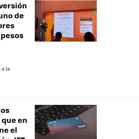
nversión
uno de
ores
 pesos
 a la
nos
 que en
ne el