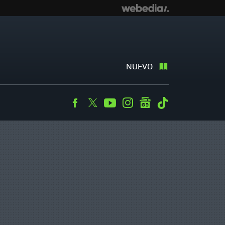
NUEVO
Facebook
Twitter
Youtube
Instagram
googlenews
Tiktok