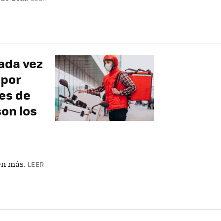
ada vez
 por
es de
son los
en más.
LEER