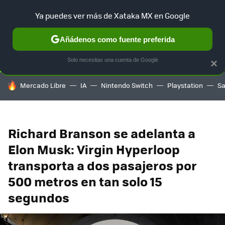
Ya puedes ver más de Xataka MX en Google
SELECCIÓN
GAMING
HOME
AUTO
TERRITORIO SAM
Añádenos como fuente preferida
Solo necesitas una cuenta de Google
×
HOY SE HABLA DE
Mercado Libre
IA
Nintendo Switch
Playstation
S
Richard Branson se adelanta a
Elon Musk: Virgin Hyperloop
transporta a dos pasajeros por
500 metros en tan solo 15
segundos