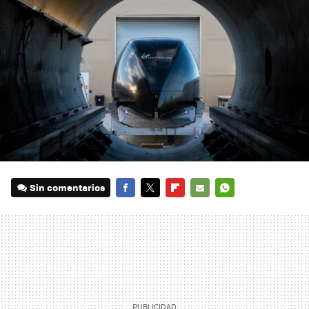
Sin comentarios
FACEBOOK
TWITTER
FLIPBOARD
E-
WHATSAPP
MAIL