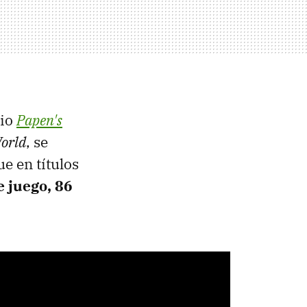
dio
Papen's
orld
, se
e en títulos
 juego, 86