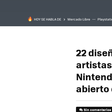
HOY SE HABLA DE
Mercado Libre
Playstat
22 dise
artistas
Nintend
abierto
Sin comentarios