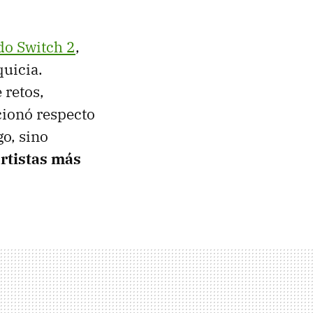
do Switch 2
,
quicia.
 retos,
ucionó respecto
go, sino
rtistas más