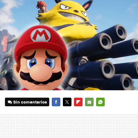
Sin comentarios
FACEBOOK
TWITTER
FLIPBOARD
E-
WHATSAPP
MAIL