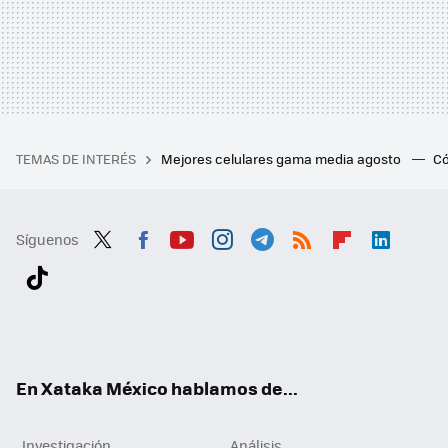
TEMAS DE INTERÉS
Mejores celulares gama media agosto
Có
Síguenos
Twit
Fac
You
Inst
Tele
RSS
Flip
Link
ter
ebo
tub
agr
gra
boa
edI
Tikt
ok
e
am
m
rd
n
ok
En Xataka México hablamos de...
Investigación
Análisis