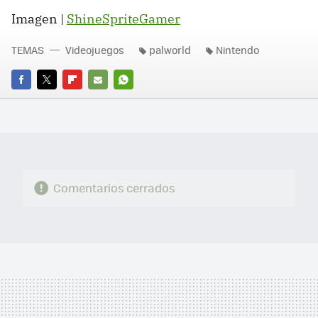
Imagen |
ShineSpriteGamer
TEMAS
Videojuegos
palworld
Nintendo
FACEBOOK
TWITTER
FLIPBOARD
E-
WHATSAPP
MAIL
Comentarios cerrados