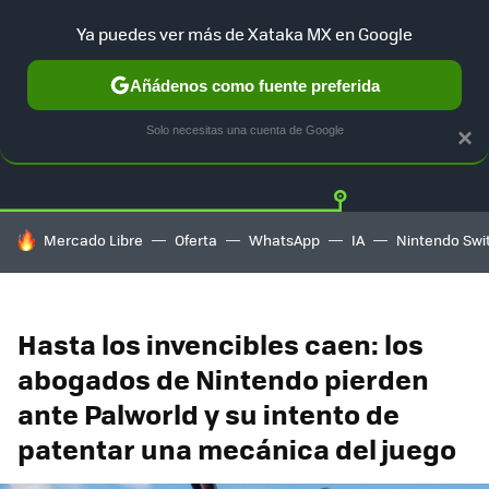
Ya puedes ver más de Xataka MX en Google
Añádenos como fuente preferida
Twitter
Fa
PLAYSTATION
XBOX
NINTENDO
Solo necesitas una cuenta de Google
×
HOY SE HABLA DE
Mercado Libre
Oferta
WhatsApp
IA
Nintendo Swi
Hasta los invencibles caen: los
abogados de Nintendo pierden
ante Palworld y su intento de
patentar una mecánica del juego