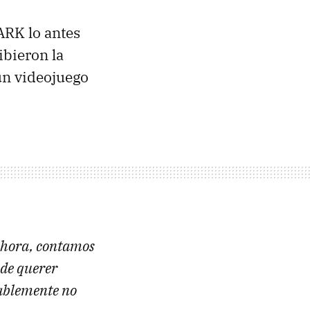
ARK lo antes
ibieron la
un videojuego
ahora, contamos
 de querer
tablemente no