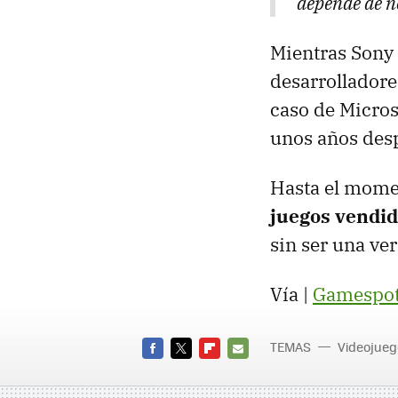
depende de n
Mientras Sony 
desarrolladore
caso de Micros
unos años desp
Hasta el mome
juegos vendi
sin ser una ver
Vía |
Gamespo
TEMAS
Videojueg
FACEBOOK
TWITTER
FLIPBOARD
E-
MAIL