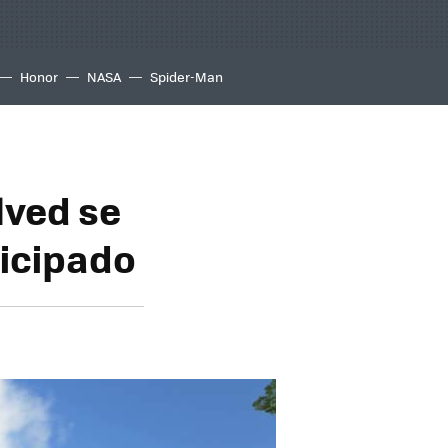
Honor
NASA
Spider-Man
lved se
ticipado