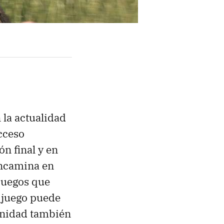
 la actualidad
cceso
ón final y en
 encamina en
juegos que
 juego puede
unidad también