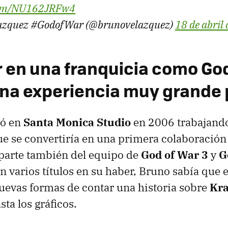
.com/NU162JRFw4
azquez #GodofWar (@brunovelazquez)
18 de abril
r en una franquicia como Go
una experiencia muy grande 
ó en
Santa Monica Studio
en 2006 trabajand
que se convertiría en una primera colaboración
 parte también del equipo de
God of War 3
y
G
on varios títulos en su haber, Bruno sabía qu
uevas formas de contar una historia sobre
Kra
sta los gráficos.