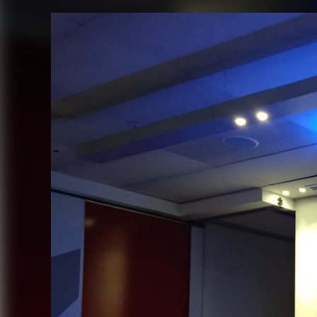
FACEBOOK
TWITTER
FLIPBOARD
E-
MAIL