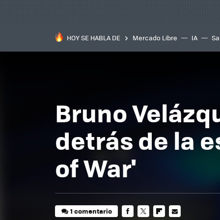
HOY SE HABLA DE
Mercado Libre
IA
Sa
Bruno Velázqu
detrás de la 
of War'
1 comentario