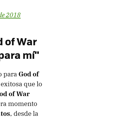
 de 2018
d of War
para mí"
o para
God of
 exitosa que lo
od of War
e era momento
tos
, desde la