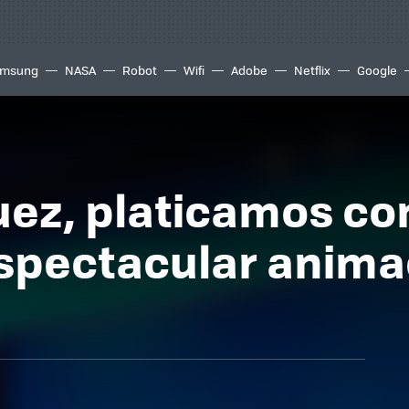
msung
NASA
Robot
Wifi
Adobe
Netflix
Google
ez, platicamos co
espectacular anima