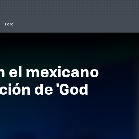
Ford
n el mexicano
ción de 'God