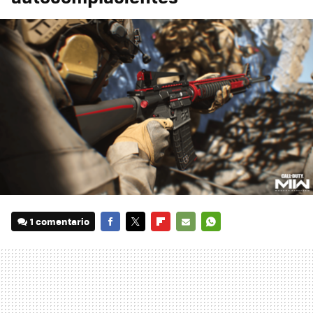
1 comentario
FACEBOOK
TWITTER
FLIPBOARD
E-
WHATSAPP
MAIL