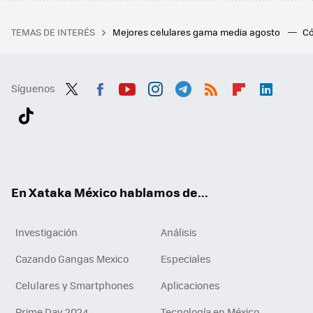
TEMAS DE INTERÉS
Mejores celulares gama media agosto
Có
Síguenos
Twit
Fac
You
Inst
Tele
RSS
Flip
Link
ter
ebo
tub
agr
gra
boa
edI
Tikt
ok
e
am
m
rd
n
ok
En Xataka México hablamos de...
Investigación
Análisis
Cazando Gangas Mexico
Especiales
Celulares y Smartphones
Aplicaciones
Prime Day 2024
Tecnología en México