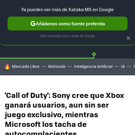
Ya puedes ver más de Xataka MX en Google
Añádenos como fuente preferida
Twitter
Fa
PLAYSTATION
XBOX
NINTENDO
Solo necesitas una cuenta de Google
×
HOY SE HABLA DE
Mercado Libre
Motorola
Inteligencia Artificial
IA
'Call of Duty': Sony cree que Xbox
ganará usuarios, aun sin ser
juego exclusivo, mientras
Microsoft los tacha de
autocomplacientes