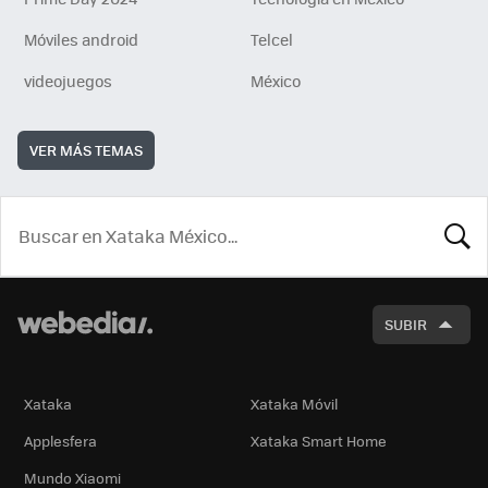
Móviles android
Telcel
videojuegos
México
VER MÁS TEMAS
BUSCA
SUBIR
Xataka
Xataka Móvil
Applesfera
Xataka Smart Home
Mundo Xiaomi