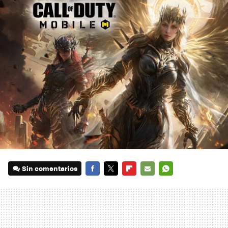
Sin comentarios
FACEBOOK
TWITTER
FLIPBOARD
E-
WHATSAPP
MAIL