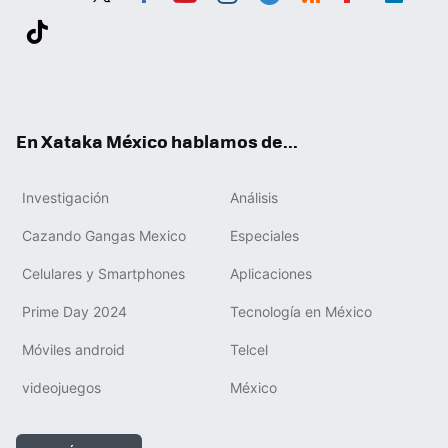
Twit
Fac
You
Inst
Tele
RSS
Flip
Link
ter
ebo
tub
agr
gra
boa
edIn
Tikt
ok
e
am
m
rd
ok
En Xataka México hablamos de...
Investigación
Análisis
Cazando Gangas Mexico
Especiales
Celulares y Smartphones
Aplicaciones
Prime Day 2024
Tecnología en México
Móviles android
Telcel
videojuegos
México