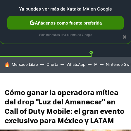
Ya puedes ver más de Xataka MX en Google
Añádenos como fuente preferida
PLAYSTATION
XBOX
NINTENDO
Twitt
Solo necesitas una cuenta de Google
×
HOY SE HABLA DE
Mercado Libre
Oferta
WhatsApp
IA
Nintendo Swi
Cómo ganar la operadora mítica
del drop "Luz del Amanecer" en
Call of Duty Mobile: el gran evento
exclusivo para México y LATAM