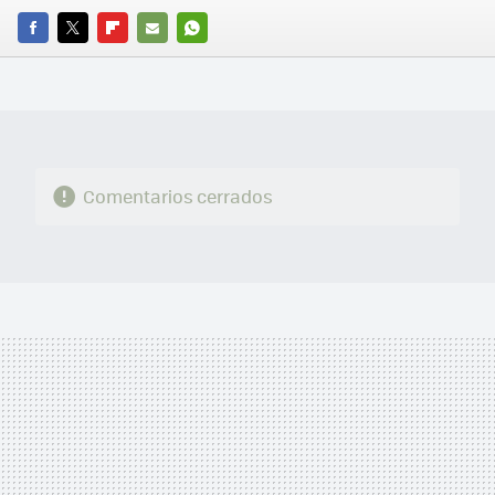
FACEBOOK
TWITTER
FLIPBOARD
E-
WHATSAPP
MAIL
Comentarios cerrados