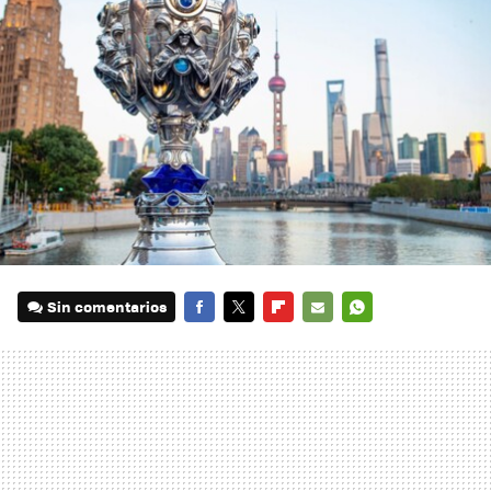
Sin comentarios
FACEBOOK
TWITTER
FLIPBOARD
E-
WHATSAPP
MAIL