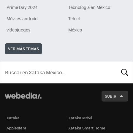
Prime Day 2024
Tecnología en México
Móviles android
Telcel
videojuegos
México
VER MÁS TEMAS
BUSCA
SUBIR
Xataka
Xataka Móvil
Applesfera
Xataka Smart Home