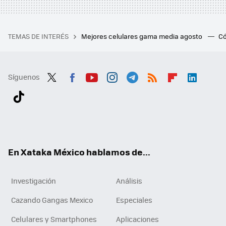
TEMAS DE INTERÉS
Mejores celulares gama media agosto
Có
Síguenos
Twit
Fac
You
Inst
Tele
RSS
Flip
Link
ter
ebo
tub
agr
gra
boa
edI
Tikt
ok
e
am
m
rd
n
ok
En Xataka México hablamos de...
Investigación
Análisis
Cazando Gangas Mexico
Especiales
Celulares y Smartphones
Aplicaciones