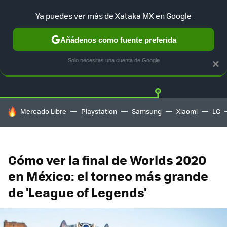
Ya puedes ver más de Xataka MX en Google
Añádenos como fuente preferida
Twitter
Fa
PLAYSTATION
XBOX
NINTENDO
Solo necesitas una cuenta de Google
×
HOY SE HABLA DE
Mercado Libre
Playstation
Samsung
Xiaomi
LG
Cómo ver la final de Worlds 2020
en México: el torneo más grande
de 'League of Legends'