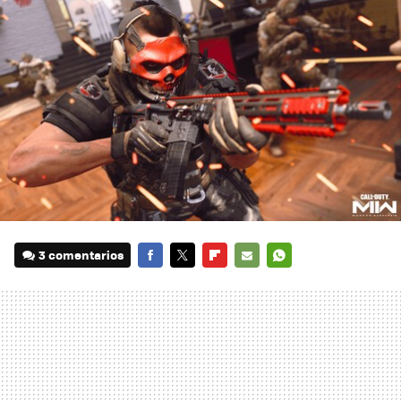
3 comentarios
FACEBOOK
TWITTER
FLIPBOARD
E-
WHATSAPP
MAIL