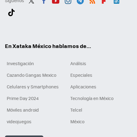
Síguenos
Twit
Fac
You
Inst
Tele
RSS
Flip
Link
ter
ebo
tub
agr
gra
boa
edI
Tikt
ok
e
am
m
rd
n
ok
En Xataka México hablamos de...
Investigación
Análisis
Cazando Gangas Mexico
Especiales
Celulares y Smartphones
Aplicaciones
Prime Day 2024
Tecnología en México
Móviles android
Telcel
videojuegos
México