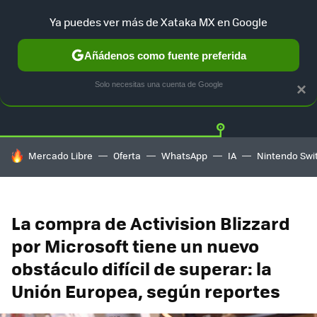
Ya puedes ver más de Xataka MX en Google
Añádenos como fuente preferida
Twitter
Fa
PLAYSTATION
XBOX
NINTENDO
Solo necesitas una cuenta de Google
×
HOY SE HABLA DE
Mercado Libre
Oferta
WhatsApp
IA
Nintendo Swi
La compra de Activision Blizzard
por Microsoft tiene un nuevo
obstáculo difícil de superar: la
Unión Europea, según reportes