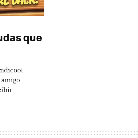
udas que
andicoot
o amigo
ibir