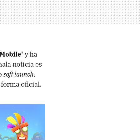
Mobile'
y ha
ala noticia es
 o
soft launch
,
forma oficial.