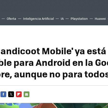
Oferta
Inteligencia Artificial
IA
Playstation
Huawei
Bandicoot Mobile' ya está
ble para Android en la Go
ore, aunque no para todo
FACEBOOK
TWITTER
FLIPBOARD
E-
MAIL