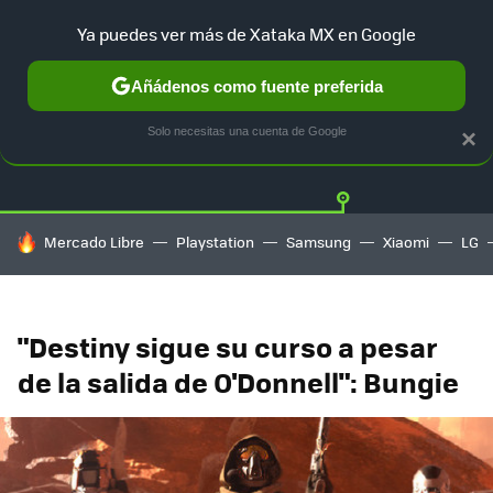
Ya puedes ver más de Xataka MX en Google
Añádenos como fuente preferida
Twitter
Fa
PLAYSTATION
XBOX
NINTENDO
Solo necesitas una cuenta de Google
×
HOY SE HABLA DE
Mercado Libre
Playstation
Samsung
Xiaomi
LG
"Destiny sigue su curso a pesar