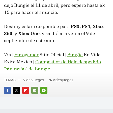
dejó Bungie el 11 de abril, pero espero hasta ek
15 para hacer el anuncio.
Destiny estará disponible para
PS3, PS4, Xbox
360
, y
Xbox One
, y saldrá a la venta el 9 de
septiembre de este año.
Vía |
Eurogamer
Sitio Oficial |
Bungie
En Vida
Extra México |
Compositor de Halo despedido
"sin razón" de Bungie
TEMAS
Videojuegos
videojuegos
FACEBOOK
TWITTER
FLIPBOARD
E-
WHATSAPP
MAIL