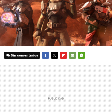
Sin comentarios
FACEBOOK
TWITTER
FLIPBOARD
E-
WHATSAPP
MAIL