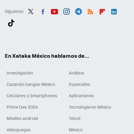
Síguenos
Twit
Fac
You
Inst
Tele
RSS
Flip
Link
ter
ebo
tub
agr
gra
boa
edI
Tikt
ok
e
am
m
rd
n
ok
En Xataka México hablamos de...
Investigación
Análisis
Cazando Gangas Mexico
Especiales
Celulares y Smartphones
Aplicaciones
Prime Day 2024
Tecnología en México
Móviles android
Telcel
videojuegos
México