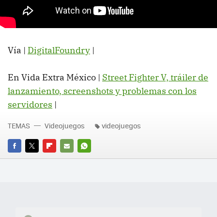
Vía |
DigitalFoundry
|
En Vida Extra México |
Street Fighter V, tráiler de
lanzamiento, screenshots y problemas con los
servidores
|
TEMAS
Videojuegos
videojuegos
FACEBOOK
TWITTER
FLIPBOARD
E-
WHATSAPP
MAIL