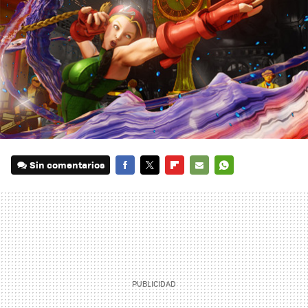
Sin comentarios
FACEBOOK
TWITTER
FLIPBOARD
E-
WHATSAPP
MAIL