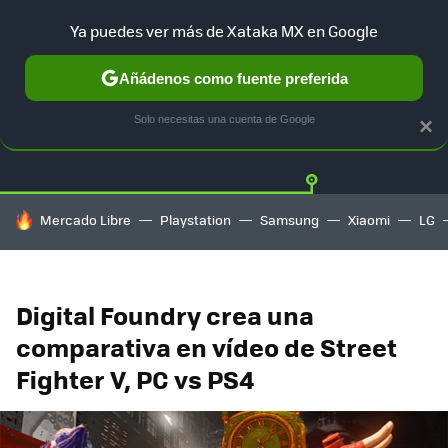
Ya puedes ver más de Xataka MX en Google
Añádenos como fuente preferida
Twitter
Fa
PLAYSTATION
XBOX
NINTENDO
Solo necesitas una cuenta de Google
×
HOY SE HABLA DE
Mercado Libre
Playstation
Samsung
Xiaomi
LG
Digital Foundry crea una
comparativa en vídeo de Street
Fighter V, PC vs PS4