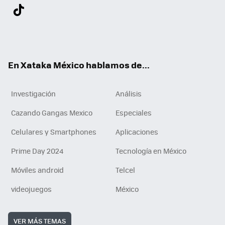
Twit
Fac
You
Inst
Tele
RSS
Flip
Link
ter
ebo
tub
agr
gra
boa
edI
Tikt
ok
e
am
m
rd
n
ok
En Xataka México hablamos de...
Investigación
Análisis
Cazando Gangas Mexico
Especiales
Celulares y Smartphones
Aplicaciones
Prime Day 2024
Tecnología en México
Móviles android
Telcel
videojuegos
México
VER MÁS TEMAS