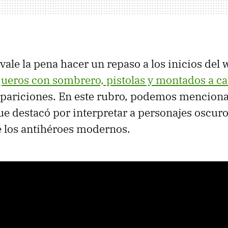
vale la pena hacer un repaso a los inicios del 
ueros con sombrero, pistolas y montados a ca
apariciones. En este rubro, podemos menciona
que destacó por interpretar a personajes oscur
 los antihéroes modernos.