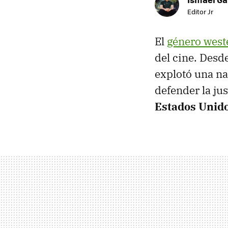
Editor Jr
El
género west
del cine. Desd
explotó una na
defender la ju
Estados Unido