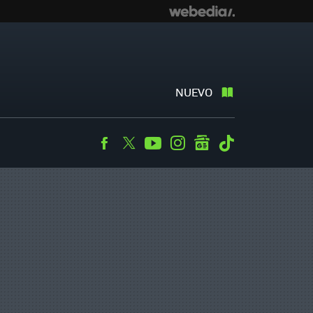
NUEVO
Facebook
Twitter
Youtube
Instagram
googlenews
Tiktok