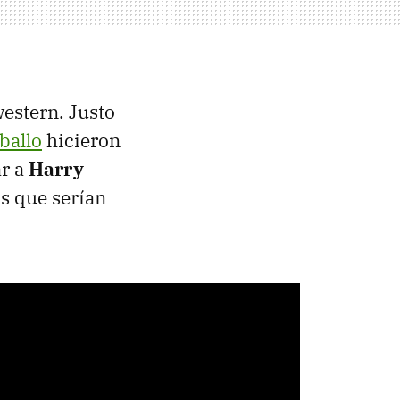
western. Justo
ballo
hicieron
r a
Harry
os que serían