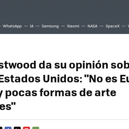
WhatsApp
IA
Samsung
Xiaomi
NASA
SpaceX
astwood da su opinión sob
 Estados Unidos: "No es E
y pocas formas de arte
es"