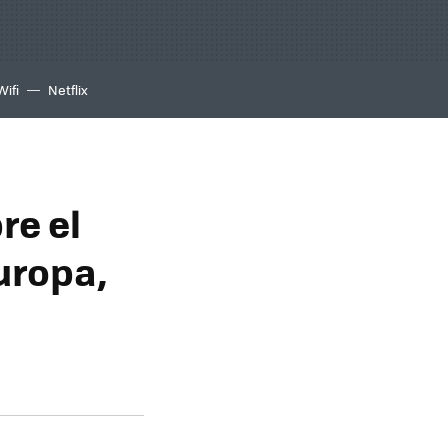
Wifi
Netflix
re el
uropa,