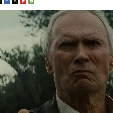
FACEBOOK
TWITTER
FLIPBOARD
E-
MAIL