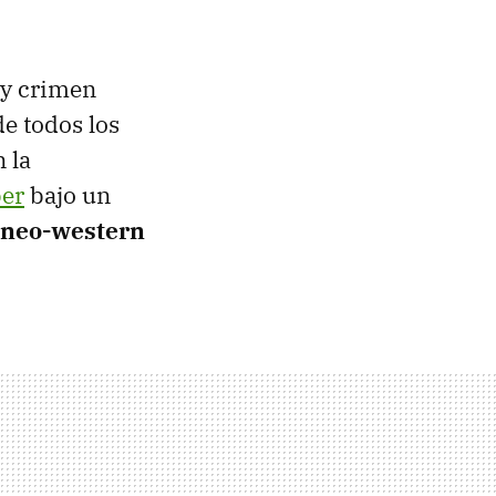
 y crimen
de todos los
 la
ber
bajo un
 neo-western