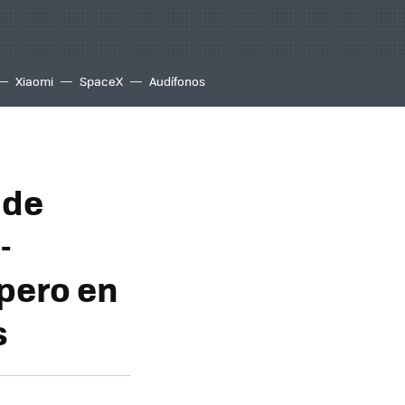
Xiaomi
SpaceX
Audífonos
 de
-
 pero en
s