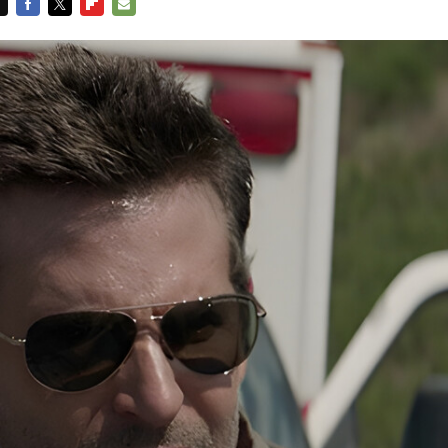
FACEBOOK
TWITTER
FLIPBOARD
E-
MAIL