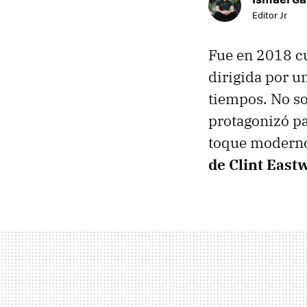
Editor Jr
Fue en 2018 c
dirigida por u
tiempos. No so
protagonizó pa
toque moderno
de Clint East