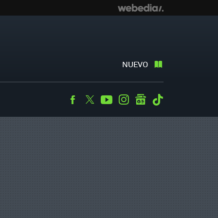
NUEVO
Facebook
Twitter
Youtube
Instagram
googlenews
Tiktok