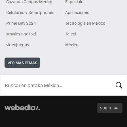
Cazando Gangas Mexico
Especiales
Celulares y Smartphones
Aplicaciones
Prime Day 2024
Tecnología en México
Móviles android
Telcel
videojuegos
México
VER MÁS TEMAS
BUSCA
SUBIR