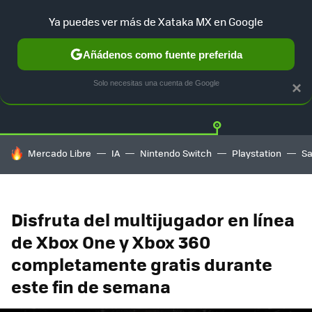
Ya puedes ver más de Xataka MX en Google
Añádenos como fuente preferida
Twitter
Fa
PLAYSTATION
XBOX
NINTENDO
Solo necesitas una cuenta de Google
×
HOY SE HABLA DE
Mercado Libre
IA
Nintendo Switch
Playstation
S
Disfruta del multijugador en línea
de Xbox One y Xbox 360
completamente gratis durante
este fin de semana