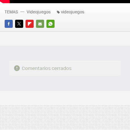
TEMAS
Videojuegos
videojuegos
FACEBOOK
TWITTER
FLIPBOARD
E-
WHATSAPP
MAIL
Comentarios cerrados