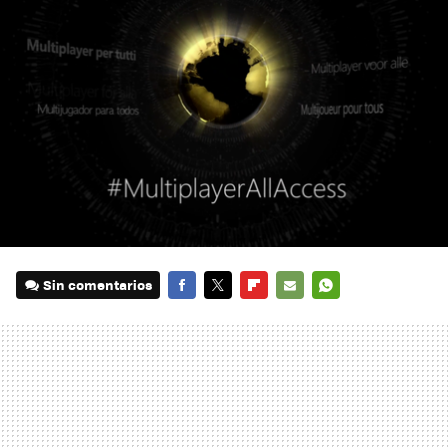
Sin comentarios
FACEBOOK
TWITTER
FLIPBOARD
E-
WHATSAPP
MAIL