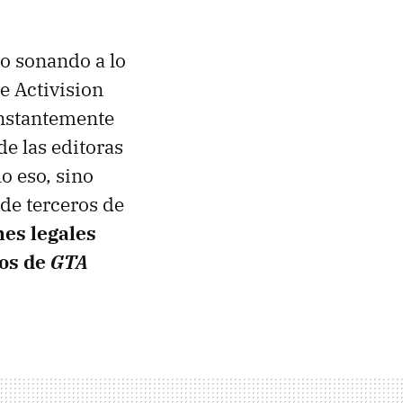
do sonando a lo
e Activision
onstantemente
e las editoras
o eso, sino
de terceros de
es legales
los de
GTA