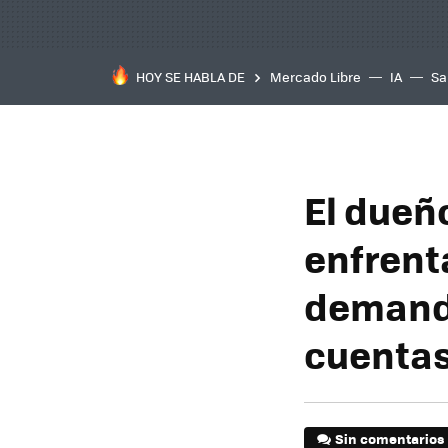
HOY SE HABLA DE
Mercado Libre
IA
Sa
El dueñ
enfrenta
demanda
cuentas
Sin comentarios