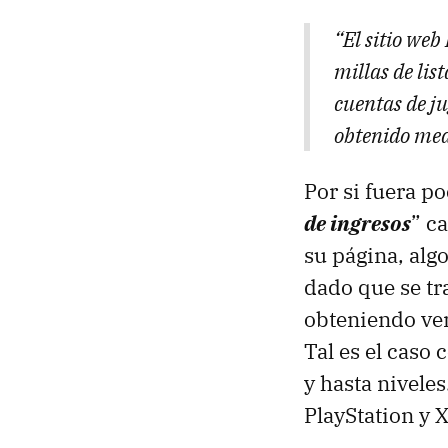
“El sitio we
millas de lis
cuentas de j
obtenido medi
Por si fuera p
de ingresos
” c
su página, alg
dado que se tra
obteniendo ven
Tal es el caso
y hasta nivele
PlayStation y 