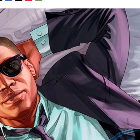
FACEBOOK
TWITTER
FLIPBOARD
E-
MAIL