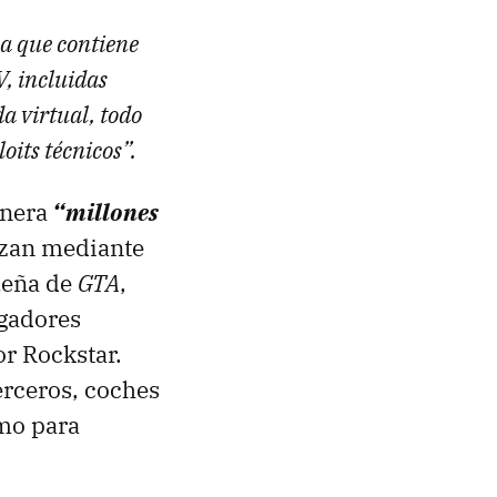
ea que contiene
V, incluidas
a virtual, todo
oits técnicos”.
enera
“millones
lizan mediante
ueña de
GTA
,
ugadores
or Rockstar.
erceros, coches
omo para