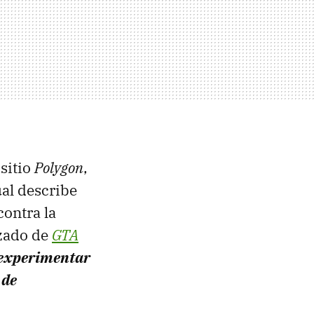
sitio
Polygon
,
al describe
contra la
izado de
GTA
s experimentar
 de