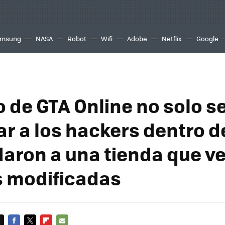
msung
NASA
Robot
Wifi
Adobe
Netflix
Google
o de GTA Online no solo s
r a los hackers dentro de
ron a una tienda que v
 modificadas