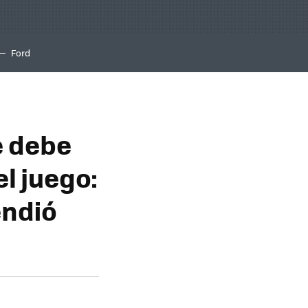
Ford
e debe
l juego:
endió