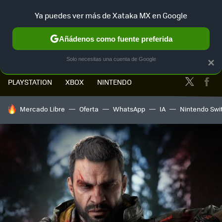
Ya puedes ver más de Xataka MX en Google
MENÚ
NUEVO
Añádenos como fuente preferida
Solo necesitas una cuenta de Google
×
Twitter
Fa
PLAYSTATION
XBOX
NINTENDO
HOY SE HABLA DE
Mercado Libre
Oferta
WhatsApp
IA
Nintendo Swi