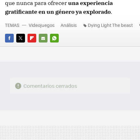
que nunca para ofrecer
una experiencia
gratificante en un género ya explorado
.
TEMAS
Videojuegos
Análisis
Dying Light The beast
FACEBOOK
TWITTER
FLIPBOARD
E-
WHATSAPP
MAIL
Comentarios cerrados