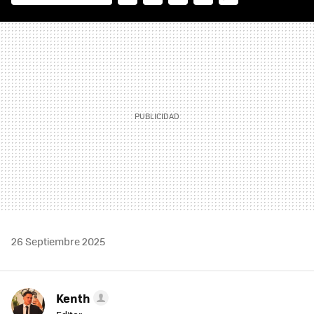
FACEBOOK
TWITTER
FLIPBOARD
E-
WHATSAPP
MAIL
26 Septiembre 2025
Kenth