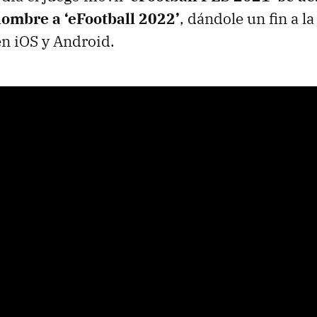
ombre a ‘eFootball 2022’
, dándole un fin a l
n iOS y Android.