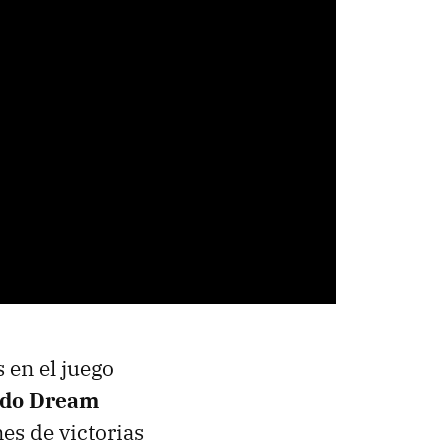
 en el juego
modo Dream
es de victorias