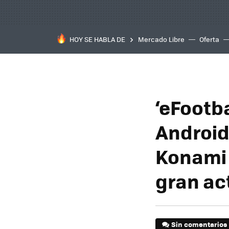
HOY SE HABLA DE
Mercado Libre
Oferta
‘eFootba
Android 
Konami 
gran ac
Sin comentarios