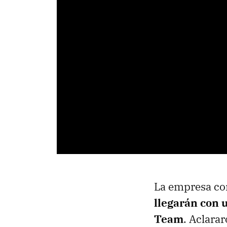
La empresa c
llegarán con 
Team
. Aclara