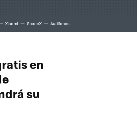
Xiaomi
SpaceX
Audífonos
gratis en
de
ndrá su