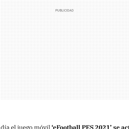
 día el juego móvil
‘eFootball PES 2021’ se ac