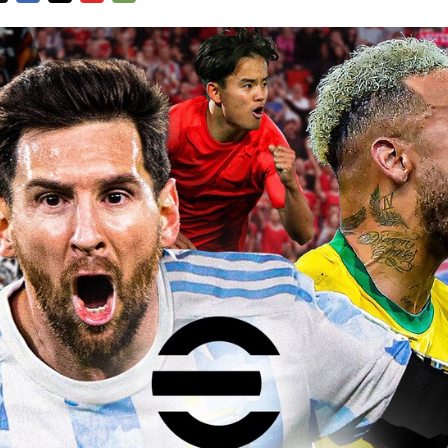
FACEBOOK
TWITTER
FLIPBOARD
E-
MAIL