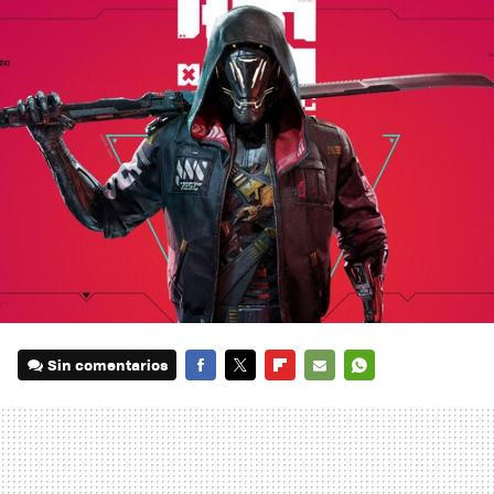
Sin comentarios
FACEBOOK
TWITTER
FLIPBOARD
E-
WHATSAPP
MAIL