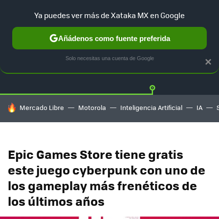
Ya puedes ver más de Xataka MX en Google
Añádenos como fuente preferida
Twitter
Fa
PLAYSTATION
XBOX
NINTENDO
Solo necesitas una cuenta de Google
×
HOY SE HABLA DE
Mercado Libre
Motorola
Inteligencia Artificial
IA
Epic Games Store tiene gratis
este juego cyberpunk con uno de
los gameplay más frenéticos de
los últimos años