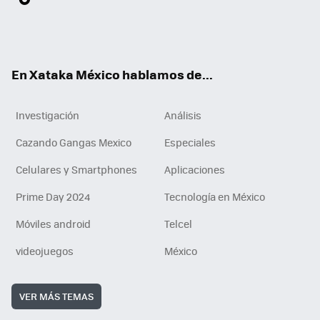
ter
ebo
tub
agr
gra
boa
edI
Tikt
ok
e
am
m
rd
n
ok
En Xataka México hablamos de...
Investigación
Análisis
Cazando Gangas Mexico
Especiales
Celulares y Smartphones
Aplicaciones
Prime Day 2024
Tecnología en México
Móviles android
Telcel
videojuegos
México
VER MÁS TEMAS