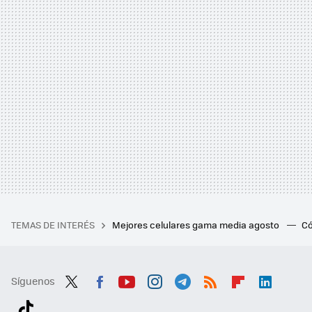
TEMAS DE INTERÉS
Mejores celulares gama media agosto
Có
Síguenos
Twit
Fac
You
Inst
Tele
RSS
Flip
Link