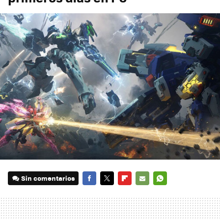
Sin comentarios
FACEBOOK
TWITTER
FLIPBOARD
E-
WHATSAPP
MAIL