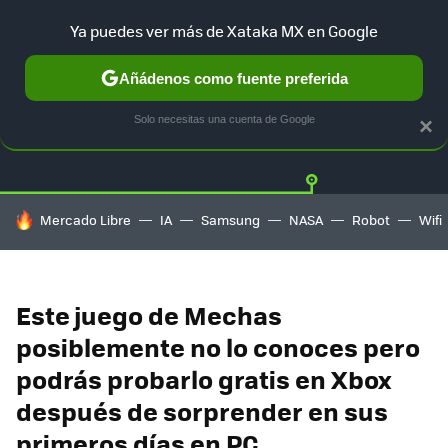
Ya puedes ver más de Xataka MX en Google
Añádenos como fuente preferida
Twitter
Fa
PLAYSTATION
XBOX
NINTENDO
Solo necesitas una cuenta de Google
×
HOY SE HABLA DE
Mercado Libre
IA
Samsung
NASA
Robot
Wifi
Este juego de Mechas
posiblemente no lo conoces pero
podrás probarlo gratis en Xbox
después de sorprender en sus
primeros días en PC